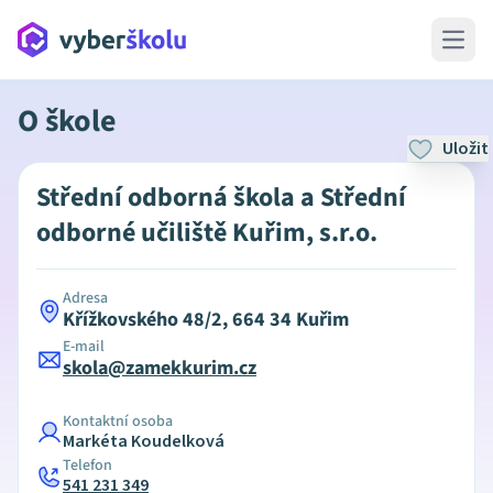
Open 
O škole
Uložit
Střední odborná škola a Střední
odborné učiliště Kuřim, s.r.o.
Adresa
Křížkovského 48/2, 664 34 Kuřim
E-mail
skola@zamekkurim.cz
Kontaktní osoba
Markéta Koudelková
Telefon
541 231 349