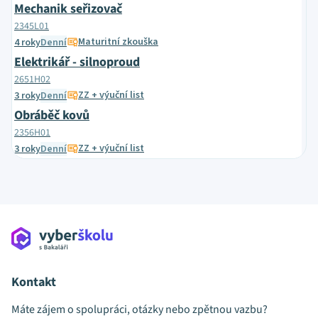
Mechanik seřizovač
2345L01
Maturitní zkouška
4 roky
Denní
Elektrikář - silnoproud
2651H02
ZZ + výuční list
3 roky
Denní
Obráběč kovů
2356H01
ZZ + výuční list
3 roky
Denní
Kontakt
Máte zájem o spolupráci, otázky nebo zpětnou vazbu?