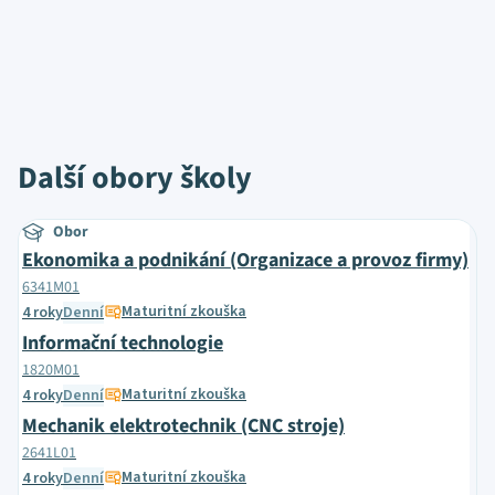
Další obory školy
Obor
Ekonomika a podnikání (Organizace a provoz firmy)
6341M01
Maturitní zkouška
4 roky
Denní
Informační technologie
1820M01
Maturitní zkouška
4 roky
Denní
Mechanik elektrotechnik (CNC stroje)
2641L01
Maturitní zkouška
4 roky
Denní