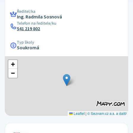
Ředitel/ka
Ing. Radmila Sosnová
Telefon na ředitele/ku
541 219 802
Typ školy
Soukromá
+
−
Leaflet
|
© Seznam.cz a.s. a další