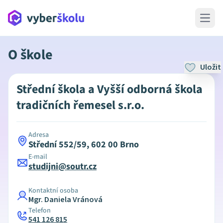
Open 
O škole
Uložit
Střední škola a Vyšší odborná škola
tradičních řemesel s.r.o.
Adresa
Střední 552/59, 602 00 Brno
E-mail
studijni@soutr.cz
Kontaktní osoba
Mgr. Daniela Vránová
Telefon
541 126 815