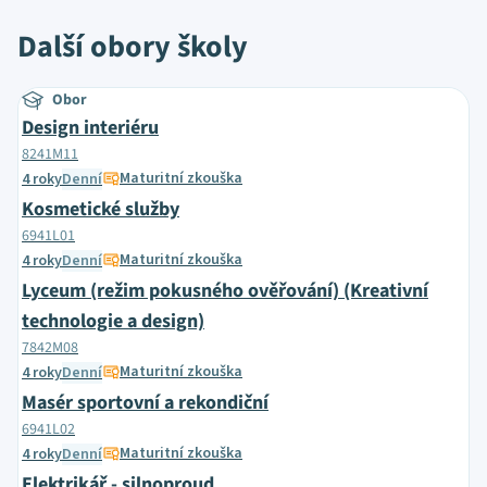
Další obory školy
Obor
Design interiéru
8241M11
Maturitní zkouška
4 roky
Denní
Kosmetické služby
6941L01
Maturitní zkouška
4 roky
Denní
Lyceum (režim pokusného ověřování) (Kreativní
technologie a design)
7842M08
Maturitní zkouška
4 roky
Denní
Masér sportovní a rekondiční
6941L02
Maturitní zkouška
4 roky
Denní
Elektrikář - silnoproud