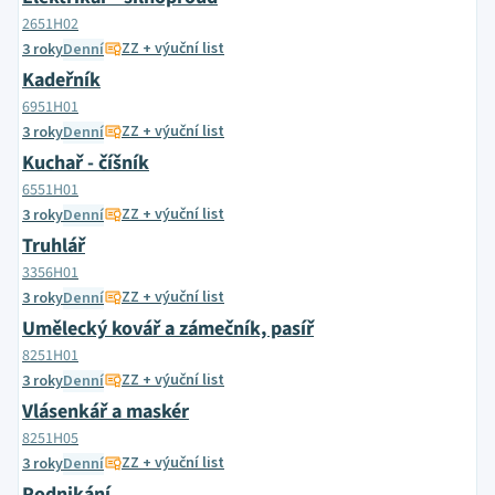
2651H02
ZZ + výuční list
3 roky
Denní
Kadeřník
6951H01
ZZ + výuční list
3 roky
Denní
Kuchař - číšník
6551H01
ZZ + výuční list
3 roky
Denní
Truhlář
3356H01
ZZ + výuční list
3 roky
Denní
Umělecký kovář a zámečník, pasíř
8251H01
ZZ + výuční list
3 roky
Denní
Vlásenkář a maskér
8251H05
ZZ + výuční list
3 roky
Denní
Podnikání