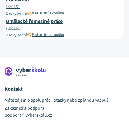
6441L51
Maturitní zkouška
2 roky
Denní
Umělecké řemeslné práce
8251L51
Maturitní zkouška
2 roky
Denní
Kontakt
Máte zájem o spolupráci, otázky nebo zpětnou vazbu?
Zákaznická podpora:
podpora@vyberskolu.cz