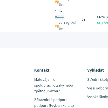
list
1 rok
14
ze
3
Denní
21
41,18 
ZZ + výuční
list
Kontakt
Vyhledat
Máte zájem o
Střední škol
spolupráci, otázky nebo
Vyšší odborn
zpětnou vazbu?
Vysoké školy
Zákaznická podpora:
podpora@vyberskolu.cz