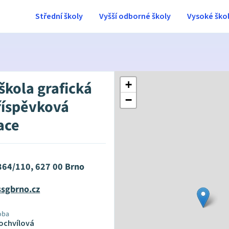
Střední školy
Vyšší odborné školy
Vysoké ško
škola grafická
+
−
říspěvková
ace
64/110, 627 00 Brno
ssgbrno.cz
oba
tochvílová