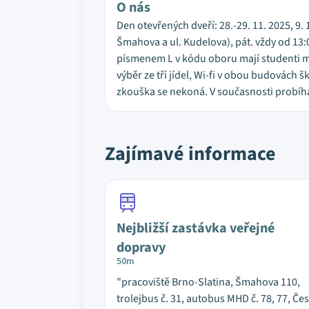
O nás
Den otevřených dveří: 28.-29. 11. 2025, 9. 
Šmahova a ul. Kudelova), pát. vždy od 13:
písmenem L v kódu oboru mají studenti možn
výběr ze tří jídel, Wi-fi v obou budovách 
zkouška se nekoná. V současnosti probíhá 
Zajímavé informace
Nejbližší zastávka veřejné
dopravy
50m
"pracoviště Brno-Slatina, Šmahova 110,
trolejbus č. 31, autobus MHD č. 78, 77, Če