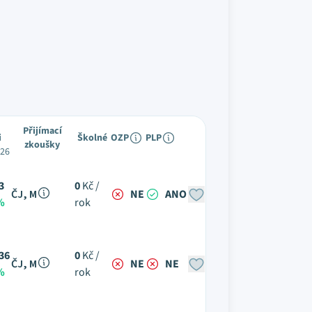
Přijímací
i
Školné
OZP
PLP
zkoušky
026
3
0
Kč /
ČJ, M
NE
ANO
%
rok
36
0
Kč /
ČJ, M
NE
NE
%
rok