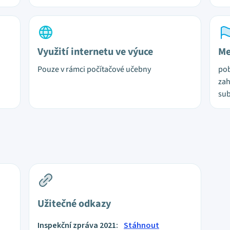
Využití internetu ve výuce
Me
Pouze v rámci počítačové učebny
pob
zah
su
Užitečné odkazy
Inspekční zpráva 2021:
Stáhnout