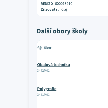
REDIZO
600013910
Zřizovatel
Kraj
Další obory školy
Obor
Obalová technika
3442M01
Polygrafie
3441M01