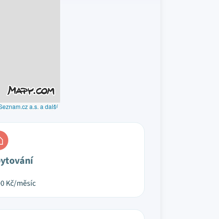
Seznam.cz a.s. a další
ytování
00
Kč/měsíc