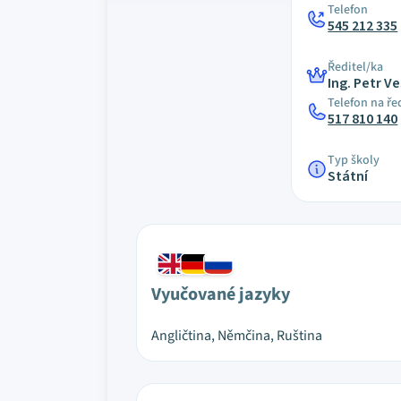
Telefon
545 212 335
Ředitel/ka
Ing. Petr V
Telefon na ře
517 810 140
Typ školy
Státní
Vyučované jazyky
Angličtina, Němčina, Ruština