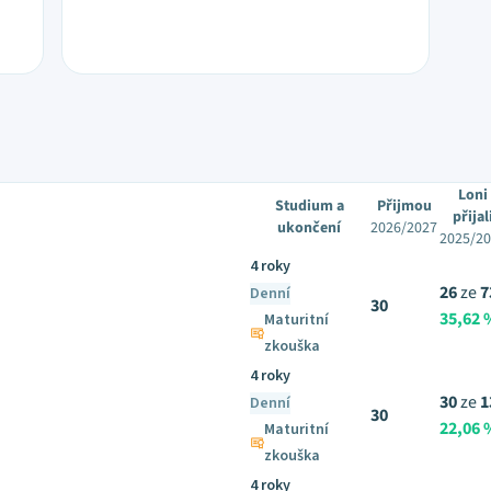
Loni
Studium a
Přijmou
přijal
ukončení
2026/2027
2025/2
4 roky
26
ze
7
Denní
30
35,62 
Maturitní
zkouška
4 roky
30
ze
1
Denní
30
22,06 
Maturitní
zkouška
4 roky