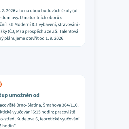
7. 2. 2026 a to na obou budovách školy (ul.
le domluvy. U maturitních oborů s
ní list! Moderní ICT vybavení, stravování -
oušky (ČJ, M) a prospěchu ze ZŠ. Talentová
 plánujeme otevřít od 1. 9. 2026.
tup umožněn od
acoviště Brno-Slatina, Šmahova 364/110,
ktické vyučování 6:15 hodin; pracoviště
o-střed, Kudelova 6, teoretické vyučování
5 hodin"