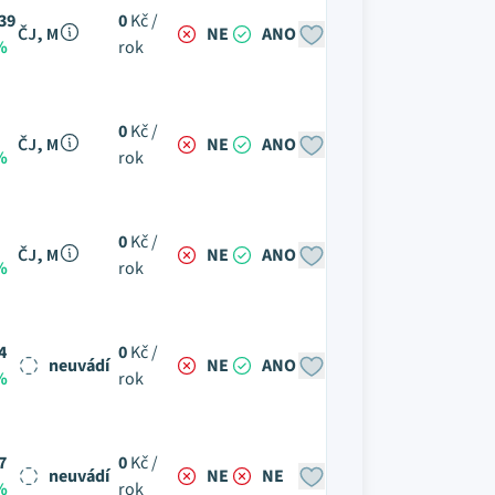
39
0
Kč /
ČJ, M
NE
ANO
%
rok
0
Kč /
ČJ, M
NE
ANO
%
rok
0
Kč /
ČJ, M
NE
ANO
%
rok
4
0
Kč /
neuvádí
NE
ANO
%
rok
7
0
Kč /
neuvádí
NE
NE
%
rok