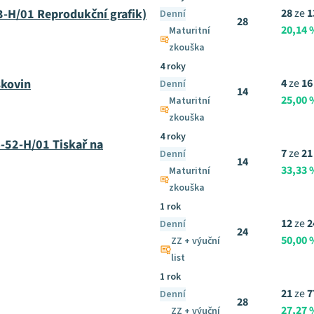
3-H/01 Reprodukční grafik)
28
ze
1
Denní
28
20,14 
Maturitní
zkouška
4 roky
skovin
4
ze
16
Denní
14
25,00 
Maturitní
zkouška
4 roky
4-52-H/01 Tiskař na
7
ze
21
Denní
14
33,33 
Maturitní
zkouška
1 rok
12
ze
2
Denní
24
50,00 
ZZ + výuční
list
1 rok
21
ze
7
Denní
28
27,27 
ZZ + výuční