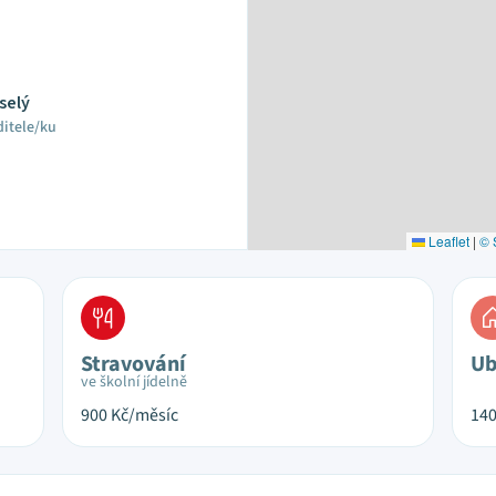
eselý
ditele/ku
Leaflet
|
© 
Stravování
Ub
ve školní jídelně
900
Kč/měsíc
14