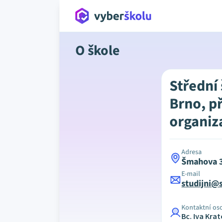
O škole
Střední 
Brno, p
organiz
Adresa
Šmahova 3
E-mail
studijni@
Kontaktní os
Bc. Iva Kra