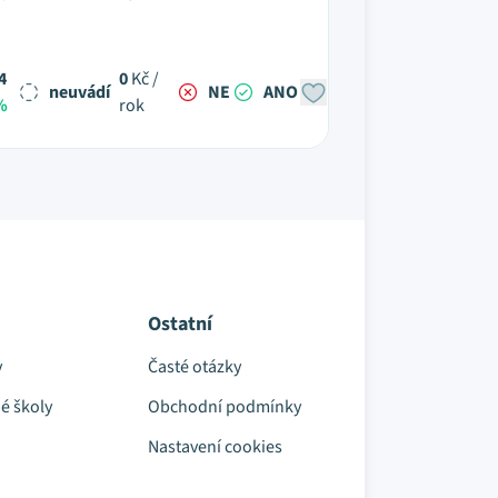
4
0
Kč /
neuvádí
NE
ANO
%
rok
Ostatní
y
Časté otázky
é školy
Obchodní podmínky
Nastavení cookies