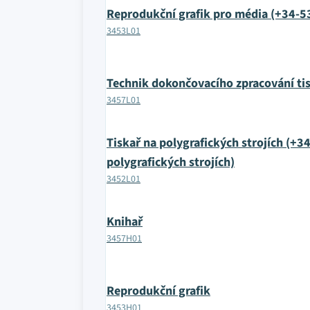
Reprodukční grafik pro média (+34-5
3453L01
Technik dokončovacího zpracování ti
3457L01
Tiskař na polygrafických strojích (+3
polygrafických strojích)
3452L01
Knihař
3457H01
Reprodukční grafik
3453H01