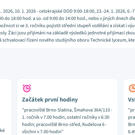
1. 2026, 10. 1. 2026 - celokrajské DOD 9:00-18:00, 23.-24. 1. 2026, 6.-
00 do 18:00 hod. a so. od 9:00 do 14:00 hod., nebo v jiných dnech d
ost si ve 3. ročníku pojistit střední stupeň vzdělání a získat i výuč
školy. Žáci jsou přijímáni na základě výsledků jednotné přijímací zk
schvalovací řízení nového studijního oboru Technické lyceum, který
Začátek první hodiny
Vs
"pracoviště Brno-Slatina, Šmahova 364/110 -
"pr
1. ročník v 7.00 hodin, ostatní ročníky v 6:30
pra
hodin; pracoviště Brno-střed, Kudelova 6 -
Brn
ské
všichni v 7.00 hodin"
6.4