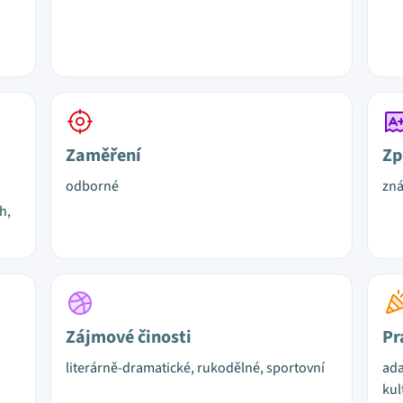
Zaměření
Zp
odborné
zn
h,
Zájmové činosti
Pr
literárně-dramatické, rukodělné, sportovní
ada
kul