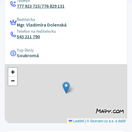
Telefon
777 923 715/776 829 131
Ředitel/ka
Mgr. Vladimíra Dolenská
Telefon na ředitele/ku
543 211 790
Typ školy
Soukromá
+
−
Leaflet
|
© Seznam.cz a.s. a další