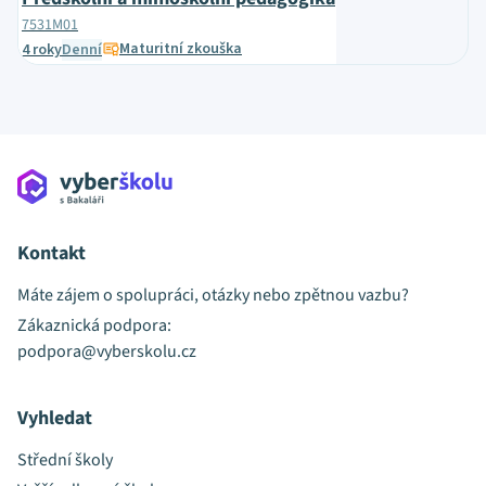
7531M01
Maturitní zkouška
4 roky
Denní
Kontakt
Máte zájem o spolupráci, otázky nebo zpětnou vazbu?
Zákaznická podpora:
podpora@vyberskolu.cz
Vyhledat
Střední školy