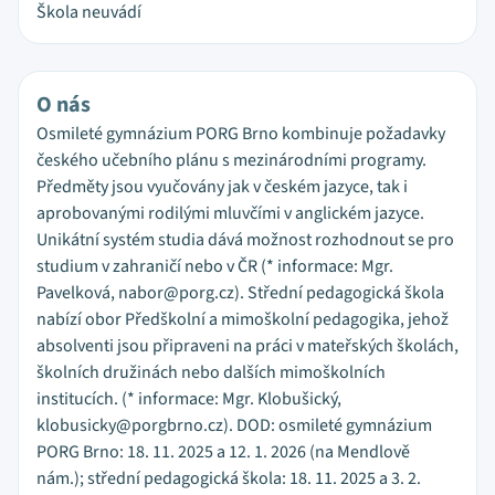
Škola neuvádí
O nás
Osmileté gymnázium PORG Brno kombinuje požadavky
českého učebního plánu s mezinárodními programy.
Předměty jsou vyučovány jak v českém jazyce, tak i
aprobovanými rodilými mluvčími v anglickém jazyce.
Unikátní systém studia dává možnost rozhodnout se pro
studium v zahraničí nebo v ČR (* informace: Mgr.
Pavelková, nabor@porg.cz). Střední pedagogická škola
nabízí obor Předškolní a mimoškolní pedagogika, jehož
absolventi jsou připraveni na práci v mateřských školách,
školních družinách nebo dalších mimoškolních
institucích. (* informace: Mgr. Klobušický,
klobusicky@porgbrno.cz). DOD: osmileté gymnázium
PORG Brno: 18. 11. 2025 a 12. 1. 2026 (na Mendlově
nám.); střední pedagogická škola: 18. 11. 2025 a 3. 2.