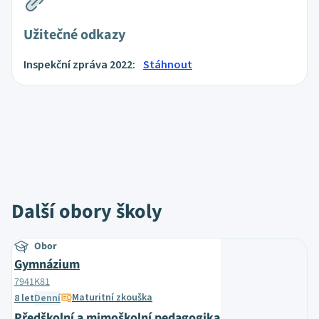
Užitečné odkazy
Inspekční zpráva 2022:
Stáhnout
Další obory školy
Obor
Gymnázium
7941K81
Maturitní zkouška
8 let
Denní
Předškolní a mimoškolní pedagogika