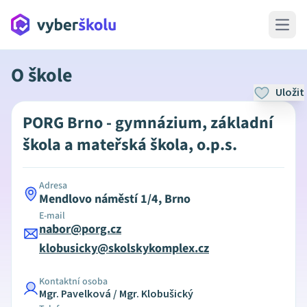
Open 
O škole
Uložit
PORG Brno - gymnázium, základní
škola a mateřská škola, o.p.s.
Adresa
Mendlovo náměstí 1/4, Brno
E-mail
nabor@porg.cz
klobusicky@skolskykomplex.cz
Kontaktní osoba
Mgr. Pavelková / Mgr. Klobušický