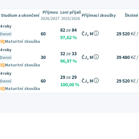
Přijmou
Loni přijali
Studium a ukončení
Přijímací zkoušky
Školné
2026/2027
2025/2026
4 roky
82
ze
84
60
ČJ, M
29 520
Kč /
Denní
97,62 %
Maturitní zkouška
4 roky
32
ze
33
30
ČJ, M
39 480
Kč /
Denní
96,97 %
Maturitní zkouška
4 roky
29
ze
29
60
ČJ, M
29 520
Kč /
Denní
100,00 %
Maturitní zkouška