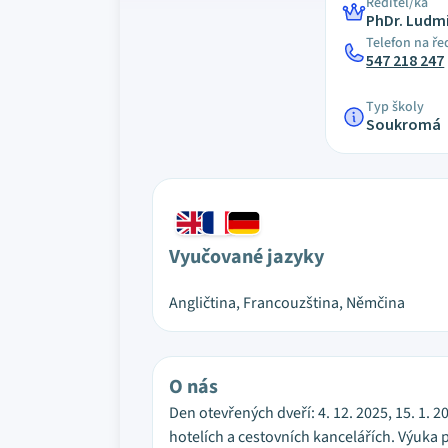
Ředitel/ka
PhDr. Ludm
Telefon na ře
547 218 247
Typ školy
Soukromá
Vyučované jazyky
Angličtina, Francouzština, Němčina
O nás
Den otevřených dveří: 4. 12. 2025, 15. 1. 
hotelích a cestovních kancelářích. Výuka