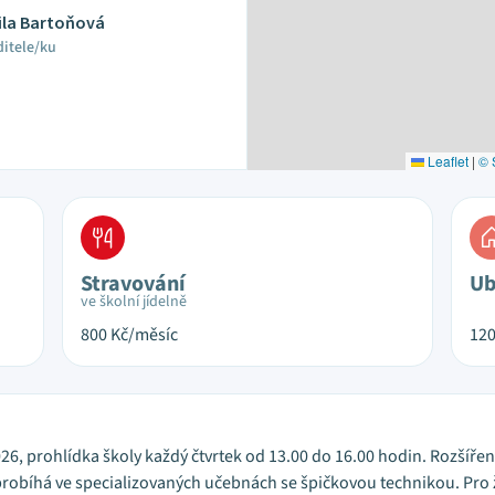
ila Bartoňová
ditele/ku
Leaflet
|
© 
Stravování
Ub
ve školní jídelně
800
Kč/měsíc
12
2026, prohlídka školy každý čtvrtek od 13.00 do 16.00 hodin. Rozšířen
 probíhá ve specializovaných učebnách se špičkovou technikou. Pro