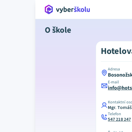
O škole
Hotelová
Adresa
Bosonožsk
E-mail
info@hots
Kontaktní os
Mgr. Tomáš
Telefon
547 218 247