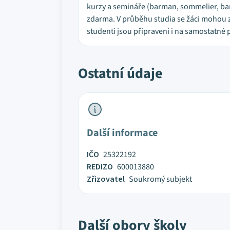
kurzy a semináře (barman, sommelier, bari
zdarma. V průběhu studia se žáci mohou z
studenti jsou připraveni i na samostatné 
Ostatní údaje
Další informace
IČO
25322192
REDIZO
600013880
Zřizovatel
Soukromý subjekt
Další obory školy