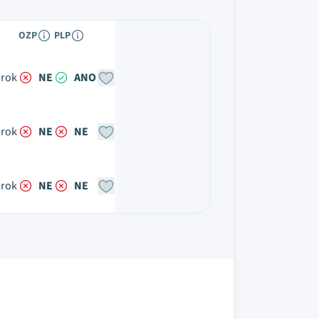
OZP
PLP
 rok
NE
ANO
 rok
NE
NE
 rok
NE
NE