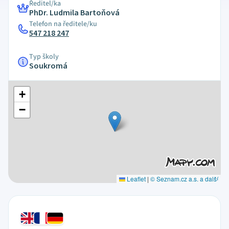
Ředitel/ka
PhDr. Ludmila Bartoňová
Telefon na ředitele/ku
547 218 247
Typ školy
Soukromá
+
−
Leaflet
|
© Seznam.cz a.s. a další