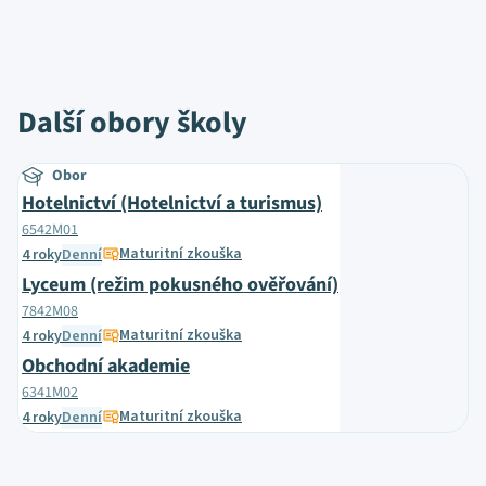
Další obory školy
Obor
Hotelnictví (Hotelnictví a turismus)
6542M01
Maturitní zkouška
4 roky
Denní
Lyceum (režim pokusného ověřování)
7842M08
Maturitní zkouška
4 roky
Denní
Obchodní akademie
6341M02
Maturitní zkouška
4 roky
Denní