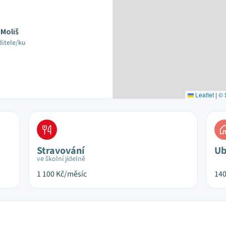
 Moliš
ditele/ku
Leaflet
|
© 
Stravování
Ub
ve školní jídelně
1 100
Kč/měsíc
14