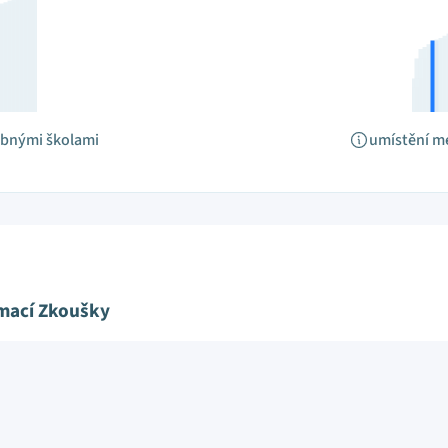
obnými školami
umístění m
ímací Zkoušky