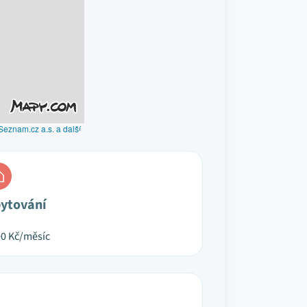
Seznam.cz a.s. a další
ytování
00
Kč/měsíc