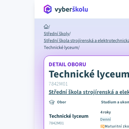
/
Střední školy
/
Střední škola strojírenská a elektrotechnic
Technické lyceum
/
DETAIL OBORU
Technické lyceu
7842M01
Střední škola strojírenská a el
Obor
Studium a ukon
4 roky
Technické lyceum
Denní
7842M01
Maturitní zk