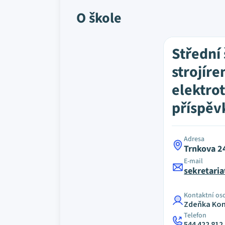
O škole
Střední
strojíre
elektro
příspěv
Adresa
Trnkova 2
E-mail
sekretari
Kontaktní os
Zdeňka Ko
Telefon
544 422 812