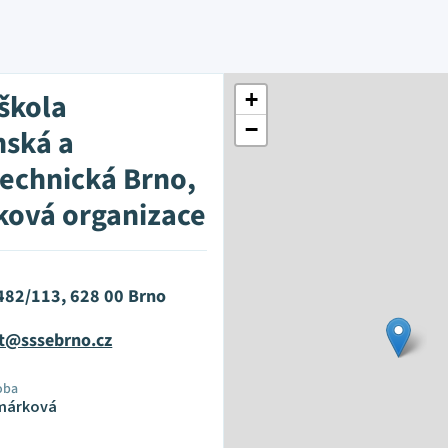
 škola
+
−
nská a
technická Brno,
ková organizace
482/113, 628 00 Brno
at@sssebrno.cz
oba
márková