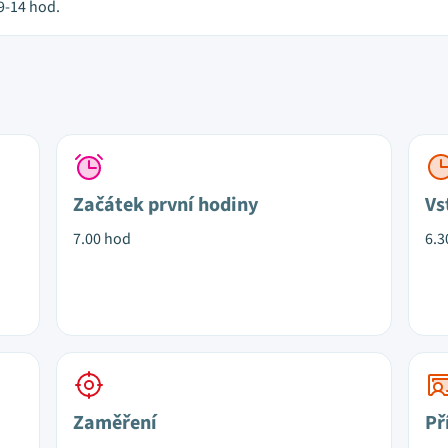
 9-14 hod.
Začátek první hodiny
Vs
7.00 hod
6.3
Zaměření
Př