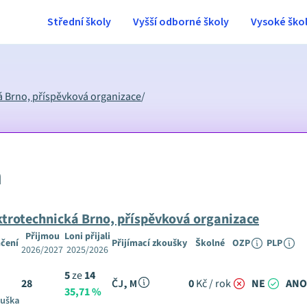
Střední školy
Vyšší odborné školy
Vysoké ško
ká Brno, příspěvková organizace
/
m
ektrotechnická Brno, příspěvková organizace
Přijmou
Loni přijali
čení
Přijímací zkoušky
Školné
OZP
PLP
2026/2027
2025/2026
5
ze
14
28
ČJ, M
0
Kč / rok
NE
ANO
35,71 %
ouška