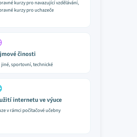
pravné kurzy pro navazující vzdělávání,
pravné kurzy pro uchazeče
jmové činosti
, jiné, sportovní, technické
užití internetu ve výuce
ze v rámci počítačové učebny