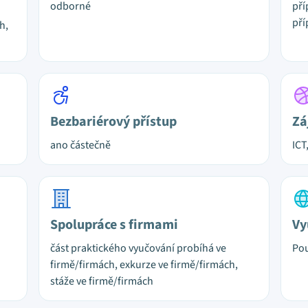
odborné
pří
pří
h,
Bezbariérový přístup
Zá
ano částečně
ICT
Spolupráce s firmami
Vy
část praktického vyučování probíhá ve
Pou
firmě/firmách, exkurze ve firmě/firmách,
stáže ve firmě/firmách