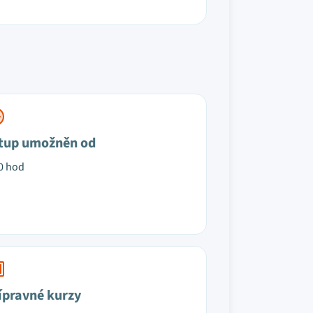
tup umožněn od
0 hod
ípravné kurzy