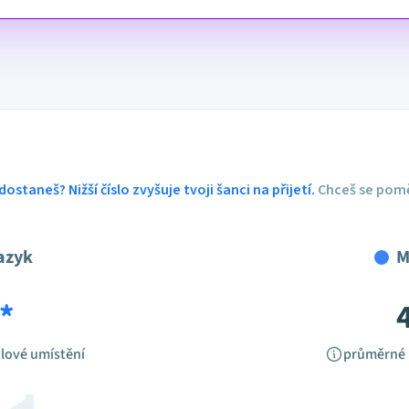
dostaneš? Nižší číslo zvyšuje tvoji šanci na přijetí.
Chceš se pomě
azyk
M
*
lové umístění
průměrné 