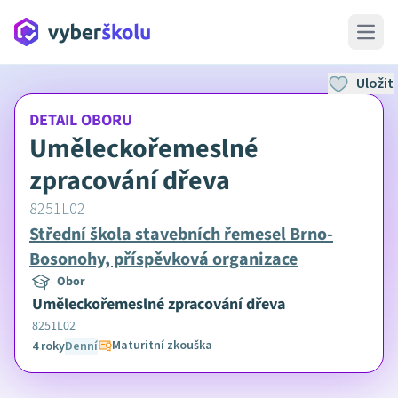
Open 
Uložit
DETAIL OBORU
Uměleckořemeslné
zpracování dřeva
8251L02
Střední škola stavebních řemesel Brno-
Bosonohy, příspěvková organizace
Obor
Uměleckořemeslné zpracování dřeva
8251L02
Maturitní zkouška
4 roky
Denní