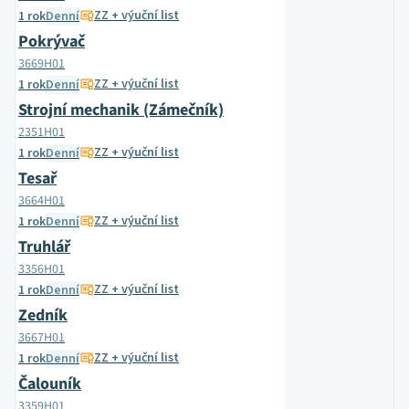
ZZ + výuční list
1 rok
Denní
Pokrývač
3669H01
ZZ + výuční list
1 rok
Denní
Strojní mechanik (Zámečník)
2351H01
ZZ + výuční list
1 rok
Denní
Tesař
3664H01
ZZ + výuční list
1 rok
Denní
Truhlář
3356H01
ZZ + výuční list
1 rok
Denní
Zedník
3667H01
ZZ + výuční list
1 rok
Denní
Čalouník
3359H01