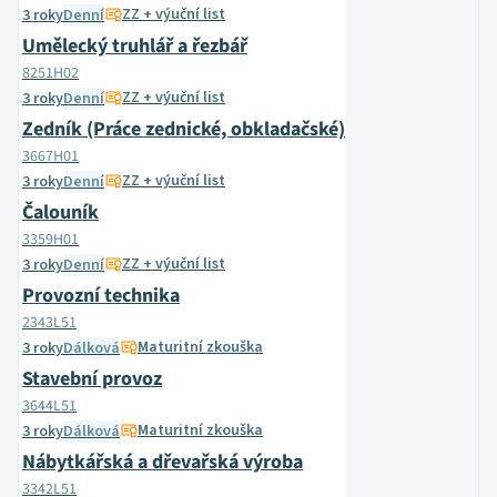
ZZ + výuční list
3 roky
Denní
Umělecký truhlář a řezbář
8251H02
ZZ + výuční list
3 roky
Denní
Zedník (Práce zednické, obkladačské)
3667H01
ZZ + výuční list
3 roky
Denní
Čalouník
3359H01
ZZ + výuční list
3 roky
Denní
Provozní technika
2343L51
Maturitní zkouška
3 roky
Dálková
Stavební provoz
3644L51
Maturitní zkouška
3 roky
Dálková
Nábytkářská a dřevařská výroba
3342L51