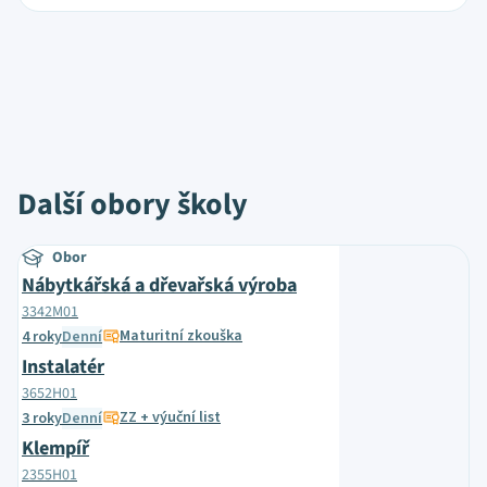
Další obory školy
Obor
Nábytkářská a dřevařská výroba
3342M01
Maturitní zkouška
4 roky
Denní
Instalatér
3652H01
ZZ + výuční list
3 roky
Denní
Klempíř
2355H01