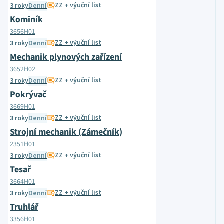
ZZ + výuční list
3 roky
Denní
Kominík
3656H01
ZZ + výuční list
3 roky
Denní
Mechanik plynových zařízení
3652H02
ZZ + výuční list
3 roky
Denní
Pokrývač
3669H01
ZZ + výuční list
3 roky
Denní
Strojní mechanik (Zámečník)
2351H01
ZZ + výuční list
3 roky
Denní
Tesař
3664H01
ZZ + výuční list
3 roky
Denní
Truhlář
3356H01