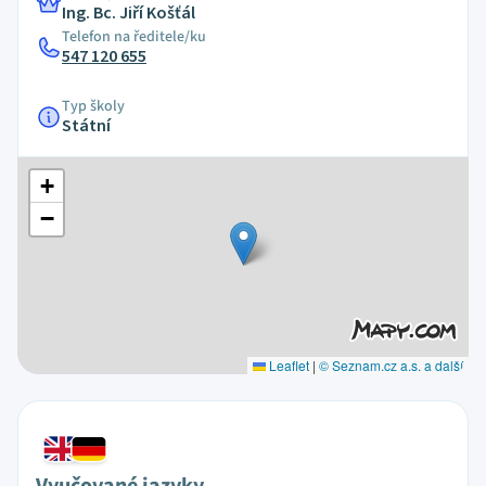
Ing. Bc. Jiří Košťál
Telefon na ředitele/ku
547 120 655
Typ školy
Státní
+
−
Leaflet
|
© Seznam.cz a.s. a další