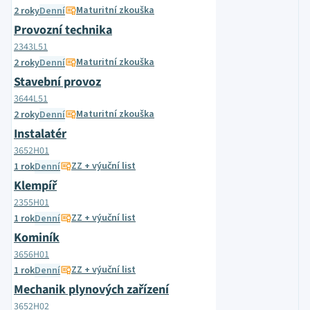
Maturitní zkouška
2 roky
Denní
Provozní technika
2343L51
Maturitní zkouška
2 roky
Denní
Stavební provoz
3644L51
Maturitní zkouška
2 roky
Denní
Instalatér
3652H01
ZZ + výuční list
1 rok
Denní
Klempíř
2355H01
ZZ + výuční list
1 rok
Denní
Kominík
3656H01
ZZ + výuční list
1 rok
Denní
Mechanik plynových zařízení
3652H02