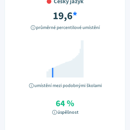
Český jazyk
19,6
*
průměrné percentilové umístění
umístění mezi podobnými školami
64 %
úspěšnost