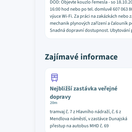
DOD: Objevte kouzlo řemesla - so 18.10.202
16:00 hod nebo po tel. domluvě 607 063 806
výuce Wi-Fi. Za práci na zakázkách nebo z
mechanik plynových zařízení a čalouník po
Snadná dopravní dostupnost. Ubytování pr
Zajímavé informace
Nejbližší zastávka veřejné
dopravy
20m
tramvaj č. 7 z Hlavního nádraží, č. 6 z
Mendlova náměstí, v zastávce Dunajská
přestup na autobus MHD č. 69