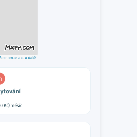
Seznam.cz a.s. a další
ytování
00
Kč/měsíc