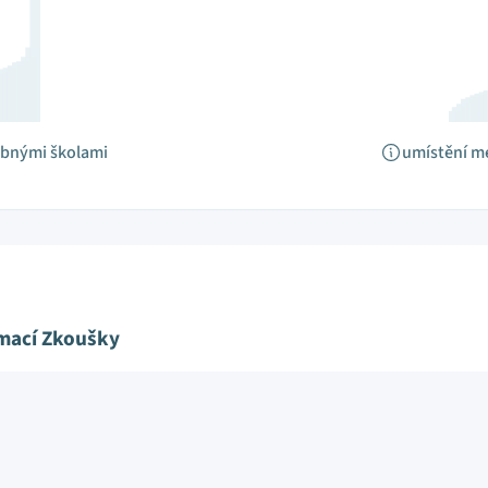
obnými školami
umístění m
ímací Zkoušky