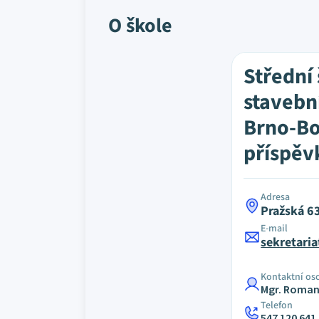
O škole
Střední
stavebn
Brno-B
příspěv
Adresa
Pražská 6
E-mail
sekretari
Kontaktní os
Mgr. Roma
Telefon
547 120 641