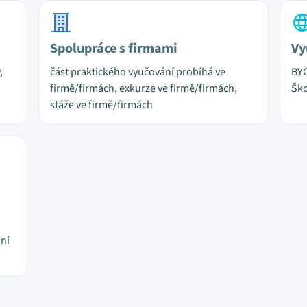
Spolupráce s firmami
Vy
,
část praktického vyučování probíhá ve
BYO
firmě/firmách, exkurze ve firmě/firmách,
Ško
stáže ve firmě/firmách
jní