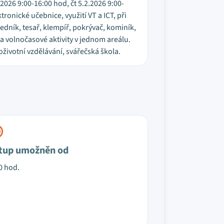
2026 9:00-16:00 hod, čt 5.2.2026 9:00-
ronické učebnice, využití VT a ICT, při
edník, tesař, klempíř, pokrývač, kominík,
a volnočasové aktivity v jednom areálu.
ivotní vzdělávání, svářečská škola.
tup umožněn od
0 hod.