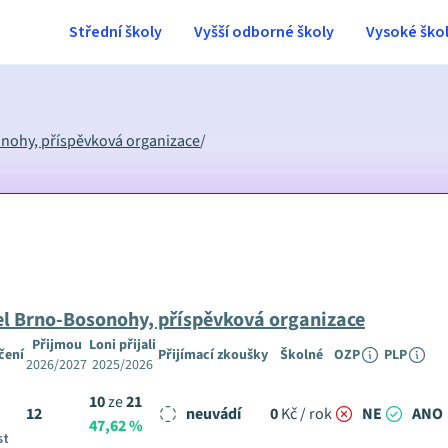
Střední školy
Vyšší odborné školy
Vysoké ško
onohy, příspěvková organizace
/
el Brno-Bosonohy, příspěvková organizace
Přijmou
Loni přijali
čení
Přijímací zkoušky
Školné
OZP
PLP
2026/2027
2025/2026
10
ze
21
12
neuvádí
0
Kč / rok
NE
ANO
47,62 %
st