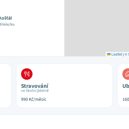
 Košťál
ditele/ku
Leaflet
|
© 
Stravování
Ub
ve školní jídelně
990
Kč/měsíc
16