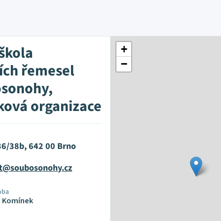
 škola
+
−
ích řemesel
osonohy,
ková organizace
36/38b, 642 00 Brno
at@soubosonohy.cz
oba
n Komínek