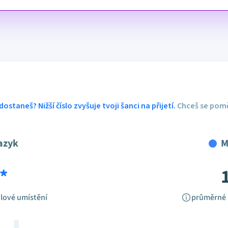
dostaneš? Nižší číslo zvyšuje tvoji šanci na přijetí.
Chceš se pomě
azyk
M
*
lové umístění
průměrné 