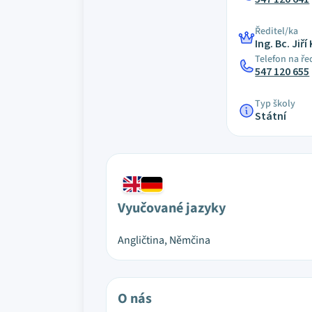
Ředitel/ka
Ing. Bc. Jiří
Telefon na ře
547 120 655
Typ školy
Státní
Vyučované jazyky
Angličtina, Němčina
O nás