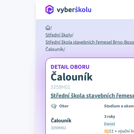
/
Střední školy
/
Střední škola stavebních řemesel Brno-Bos
Čalouník
/
DETAIL OBORU
Čalouník
3359H01
Střední škola stavebních řemes
Obor
Studium a ukon
3 roky
Čalouník
Denní
3359H01
ZZ + výuční li