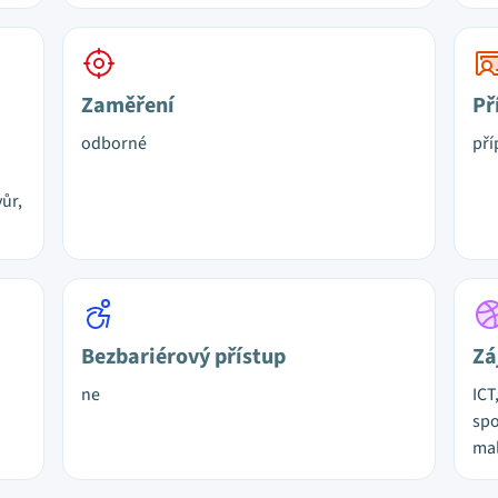
Zaměření
Př
odborné
pří
ůr,
Bezbariérový přístup
Zá
ne
ICT
spo
mal