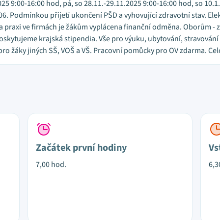
5 9:00-16:00 hod, pá, so 28.11.-29.11.2025 9:00-16:00 hod, so 10.1.
. Podmínkou přijetí ukončení PŠD a vyhovující zdravotní stav. Elekt
a praxi ve firmách je žákům vyplácena finanční odměna. Oborům - z
skytujeme krajská stipendia. Vše pro výuku, ubytování, stravování 
o žáky jiných SŠ, VOŠ a VŠ. Pracovní pomůcky pro OV zdarma. Celož
Začátek první hodiny
Vs
7,00 hod.
6,3