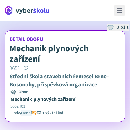
Open 
Uložit
DETAIL OBORU
Mechanik plynových
zařízení
3652H02
Střední škola stavebních řemesel Brno-
Bosonohy, příspěvková organizace
Obor
Mechanik plynových zařízení
3652H02
ZZ + výuční list
3 roky
Denní