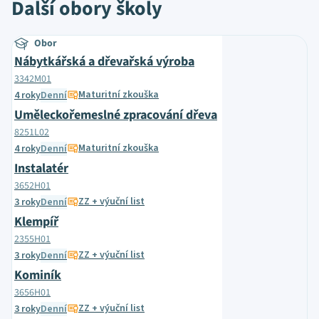
Další obory školy
Obor
Nábytkářská a dřevařská výroba
3342M01
Maturitní zkouška
4 roky
Denní
Uměleckořemeslné zpracování dřeva
8251L02
Maturitní zkouška
4 roky
Denní
Instalatér
3652H01
ZZ + výuční list
3 roky
Denní
Klempíř
2355H01
ZZ + výuční list
3 roky
Denní
Kominík
3656H01
ZZ + výuční list
3 roky
Denní