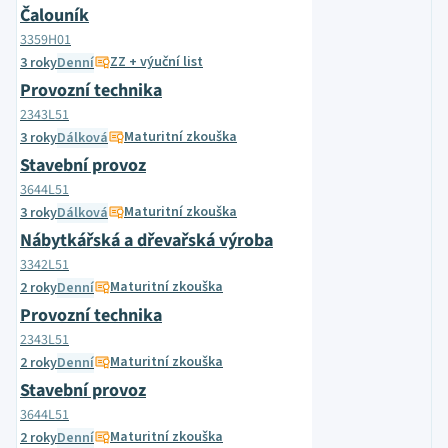
Čalouník
3359H01
ZZ + výuční list
3 roky
Denní
Provozní technika
2343L51
Maturitní zkouška
3 roky
Dálková
Stavební provoz
3644L51
Maturitní zkouška
3 roky
Dálková
Nábytkářská a dřevařská výroba
3342L51
Maturitní zkouška
2 roky
Denní
Provozní technika
2343L51
Maturitní zkouška
2 roky
Denní
Stavební provoz
3644L51
Maturitní zkouška
2 roky
Denní