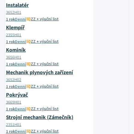
Instalatér
3652H01
ZZ + výuční list
1 rok
Denní
Klempíř
2355H01
ZZ + výuční list
1 rok
Denní
Kominík
3656H01
ZZ + výuční list
1 rok
Denní
Mechanik plynových zařízení
3652H02
ZZ + výuční list
1 rok
Denní
Pokrývač
3669H01
ZZ + výuční list
1 rok
Denní
Strojní mechanik (Zámečník)
2351H01
ZZ + výuční list
1 rok
Denní