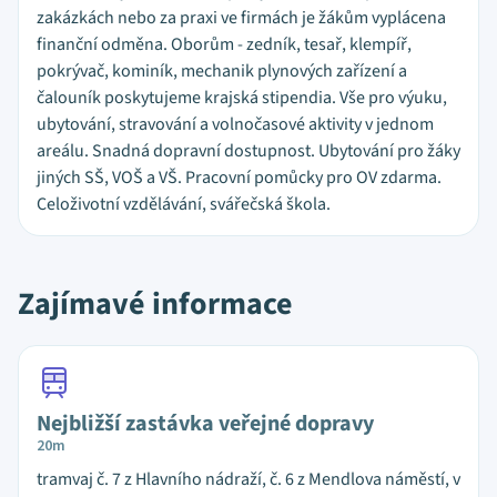
zakázkách nebo za praxi ve firmách je žákům vyplácena
finanční odměna. Oborům - zedník, tesař, klempíř,
pokrývač, kominík, mechanik plynových zařízení a
čalouník poskytujeme krajská stipendia. Vše pro výuku,
ubytování, stravování a volnočasové aktivity v jednom
areálu. Snadná dopravní dostupnost. Ubytování pro žáky
jiných SŠ, VOŠ a VŠ. Pracovní pomůcky pro OV zdarma.
Celoživotní vzdělávání, svářečská škola.
Zajímavé informace
Nejbližší zastávka veřejné dopravy
20m
tramvaj č. 7 z Hlavního nádraží, č. 6 z Mendlova náměstí, v