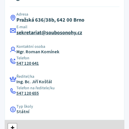
Adresa
Pražská 636/38b, 642 00 Brno
E-mail
sekretariat@soubosonohy.cz
Kontaktní osoba
Mgr. Roman Komínek
Telefon
547 120 641
Ředitel/ka
Ing. Bc. Jiří Košťál
Telefon na ředitele/ku
547 120 655
Typ školy
Státní
+