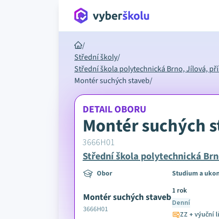
/
Střední školy
/
Střední škola polytechnická Brno, Jílová, p
Montér suchých staveb
/
DETAIL OBORU
Montér suchých s
3666H01
Střední škola polytechnická Brn
Obor
Studium a uko
1 rok
Montér suchých staveb
Denní
3666H01
ZZ + výuční l