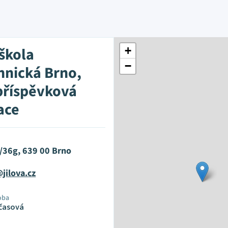
 škola
+
−
hnická Brno,
 příspěvková
ace
4/36g, 639 00 Brno
jilova.cz
oba
časová