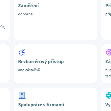
Zaměření
Př
odborné
pří
ůr,
Bezbariérový přístup
Zá
ano částečně
hud
tec
Spolupráce s firmami
Vy