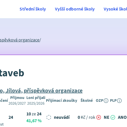
Střední školy
Vyšší odborné školy
Vysoké ško
říspěvková organizace
/
taveb
o, Jílová, příspěvková organizace
Přijmou
Loni přijali
nčení
Přijímací zkoušky
Školné
OZP
PLP
2026/2027
2025/2026
10
ze
24
24
neuvádí
0
Kč / rok
NE
ANO
41,67 %
ist