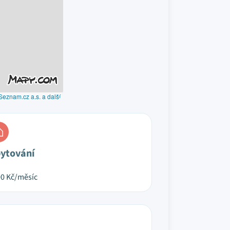
Seznam.cz a.s. a další
ytování
00
Kč/měsíc