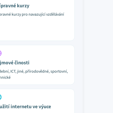
ípravné kurzy
pravné kurzy pro navazující vzdělávání
jmové činosti
ební, ICT, jiné, přírodovědné, sportovní,
hnické
užití internetu ve výuce