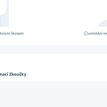
obnými školami
umístění m
ímací Zkoušky