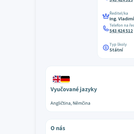
Ředitel/ka
Ing. Vladim
Telefon na ře
543 424 512
Typ školy
Státní
Vyučované jazyky
Angličtina, Němčina
O nás