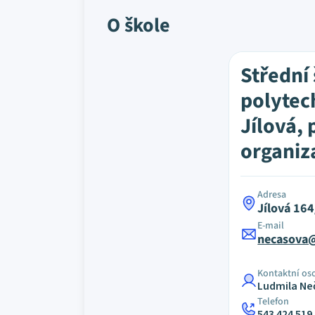
O škole
Střední
polytec
Jílová,
organiz
Adresa
Jílová 16
E-mail
necasova@
Kontaktní os
Ludmila Ne
Telefon
543 424 519