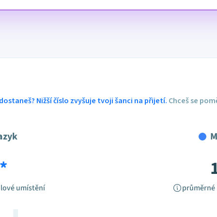
dostaneš? Nižší číslo zvyšuje tvoji šanci na přijetí.
Chceš se pomě
azyk
M
*
lové umístění
průměrné 