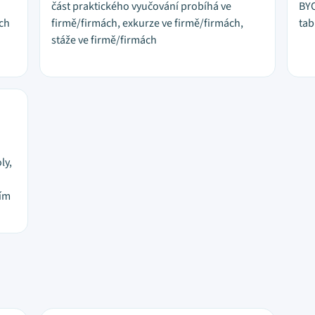
část praktického vyučování probíhá ve
BYO
ích
firmě/firmách, exkurze ve firmě/firmách,
tab
stáže ve firmě/firmách
ly,
ním