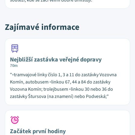
soutěží, kde se žáci velmi dobře umisťují.
Zajímavé informace
Nejbližší zastávka veřejné dopravy
70m
"◦tramvajové linky číslo 1, 3 a 11 do zastávky Vozovna
Komín, autobusem ◦linkou 67, 44 a 84 do zastávky
Vozovna Komín; trolejbusem ◦linkou 30 nebo 36 do
zastávky Štursova (na znamení) nebo Podveská;"
Začátek první hodiny