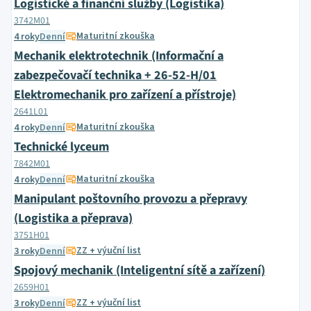
Logistické a finanční služby (Logistika)
3742M01
Maturitní zkouška
4 roky
Denní
Mechanik elektrotechnik (Informační a
zabezpečovačí technika + 26-52-H/01
Elektromechanik pro zařízení a přístroje)
2641L01
Maturitní zkouška
4 roky
Denní
Technické lyceum
7842M01
Maturitní zkouška
4 roky
Denní
Manipulant poštovního provozu a přepravy
(Logistika a přeprava)
3751H01
ZZ + výuční list
3 roky
Denní
Spojový mechanik (Inteligentní sítě a zařízení)
2659H01
ZZ + výuční list
3 roky
Denní