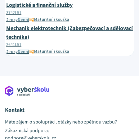
Logistické a finanční služby
3742L51
Maturitní zkouška
2 roky
Denní
Mechanik elektrotechnik (Zabezpečovací a sdělovací
technika)
2641L51
Maturitní zkouška
2 roky
Denní
Kontakt
Máte zájem o spolupráci, otázky nebo zpětnou vazbu?
Zákaznická podpora:
podpora@vyberskolu.cz