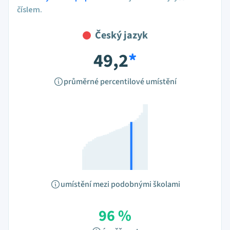
číslem.
Český jazyk
49,2
*
průměrné percentilové umístění
umístění mezi podobnými školami
96 %