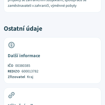
projekty se zahraničním subjektem, spolupráce se
zaměstnavateli v zahraničí, výměnné pobyty
Ostatní údaje
Další informace
IČO
00380385
REDIZO
600013782
Zřizovatel
Kraj