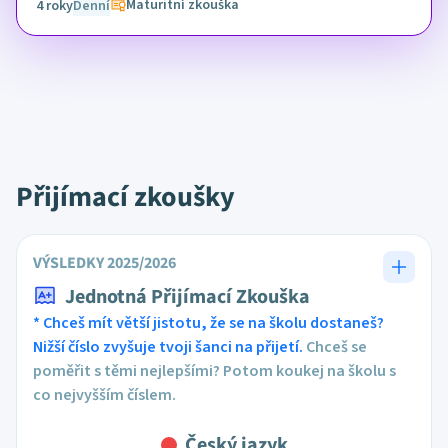
Maturitní zkouška
4 roky
Denní
Přijímací zkoušky
VÝSLEDKY 2025/2026
Jednotná Přijímací Zkouška
* Chceš mít větší jistotu, že se na školu dostaneš?
Nižší číslo zvyšuje tvoji šanci na přijetí.
Chceš se
poměřit s těmi nejlepšími? Potom koukej na školu s
co nejvyšším číslem.
Český jazyk