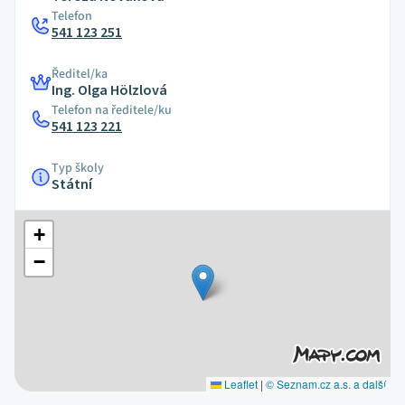
Telefon
541 123 251
Ředitel/ka
Ing. Olga Hölzlová
Telefon na ředitele/ku
541 123 221
Typ školy
Státní
+
−
Leaflet
|
© Seznam.cz a.s. a další