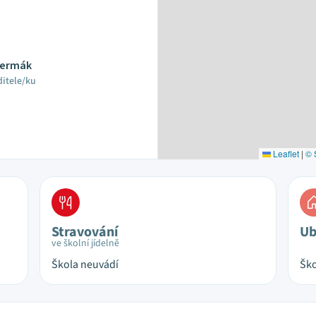
 Čermák
ditele/ku
Leaflet
|
© 
Stravování
Ub
ve školní jídelně
Škola neuvádí
Ško