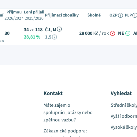
Přijmou
Loni přijali
ní
Přijímací zkoušky
Školné
OZP
PLP
2026/2027
2025/2026
34
ze
118
ČJ, M
30
28 000
Kč / rok
NE
A
28,81 %
1,5
ka
Kontakt
Vyhledat
Máte zájem o
Střední škol
spolupráci, otázky nebo
Vyšší odborn
zpětnou vazbu?
Vysoké školy
Zákaznická podpora: