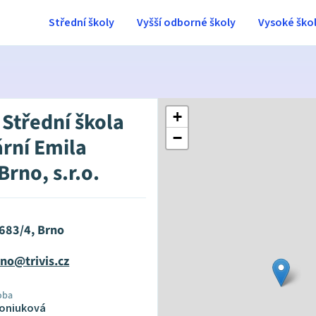
Střední školy
Vyšší odborné školy
Vysoké ško
 Střední škola
+
−
ární Emila
rno, s.r.o.
 683/4, Brno
rno@trivis.cz
oba
oniuková