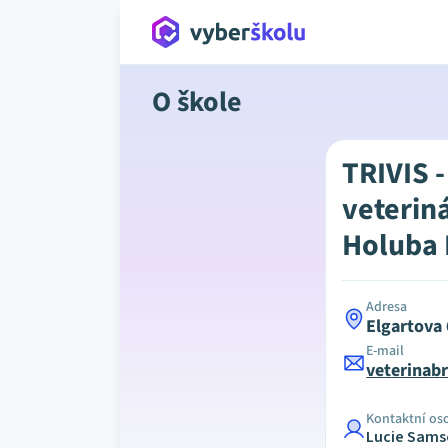
O škole
TRIVIS -
veterin
Holuba B
Adresa
Elgartova
E-mail
veterinab
Kontaktní os
Lucie Sams