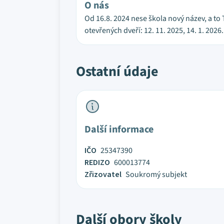
O nás
Od 16.8. 2024 nese škola nový název, a to T
otevřených dveří: 12. 11. 2025, 14. 1. 2026.
Ostatní údaje
Další informace
IČO
25347390
REDIZO
600013774
Zřizovatel
Soukromý subjekt
Další obory školy