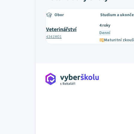
Obor
Studium a ukonče
4 roky
Veterinářství
Denní
4341M01
Maturitní zkouš