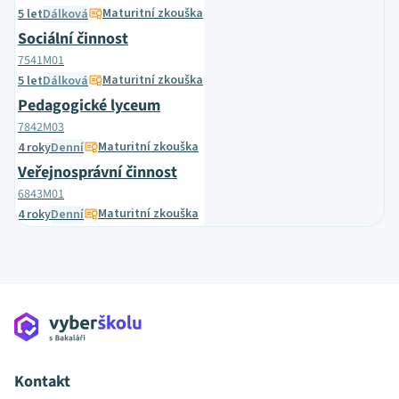
Maturitní zkouška
5 let
Dálková
Sociální činnost
7541M01
Maturitní zkouška
5 let
Dálková
Pedagogické lyceum
7842M03
Maturitní zkouška
4 roky
Denní
Veřejnosprávní činnost
6843M01
Maturitní zkouška
4 roky
Denní
Kontakt