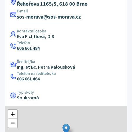
Řehořova 1165/5, 618 00 Brno
E-mail
sos-morava@sos-morava.cz
Kontaktní osoba
Eva Fichtlová, DiS
Telefon
606 661 484
Ředitel/ka
Ing. et Bc. Petra Kalousková
Telefon na ředitele/ku
606 661 464
Typ školy
Soukromá
+
−