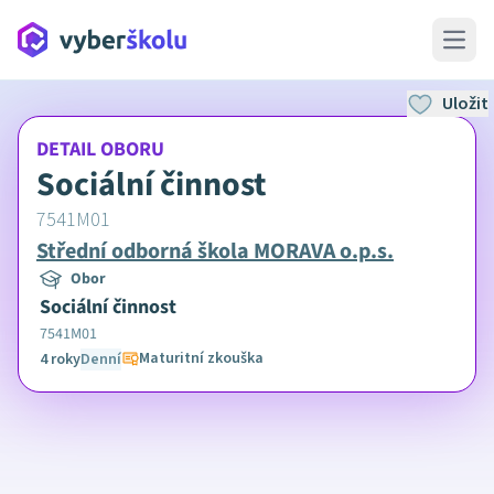
Open 
Uložit
DETAIL OBORU
Sociální činnost
7541M01
Střední odborná škola MORAVA o.p.s.
Obor
Sociální činnost
7541M01
Maturitní zkouška
4 roky
Denní