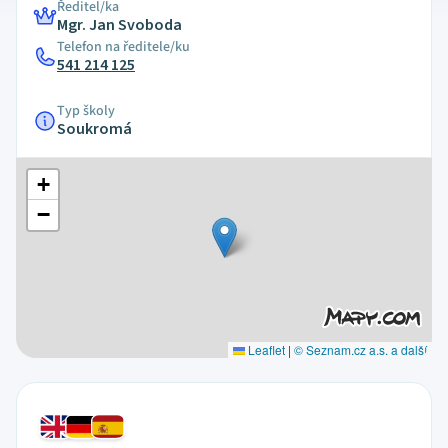
Ředitel/ka
Mgr. Jan Svoboda
Telefon na ředitele/ku
541 214 125
Typ školy
Soukromá
+
−
Leaflet
|
© Seznam.cz a.s. a další