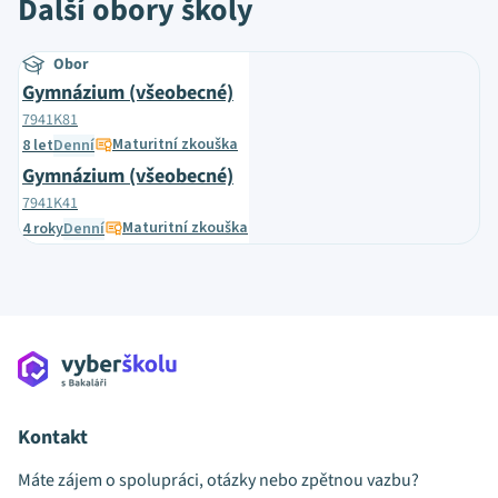
Další obory školy
Obor
Gymnázium (všeobecné)
7941K81
Maturitní zkouška
8 let
Denní
Gymnázium (všeobecné)
7941K41
Maturitní zkouška
4 roky
Denní
Kontakt
Máte zájem o spolupráci, otázky nebo zpětnou vazbu?