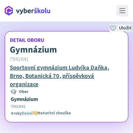
Open 
Uložit
DETAIL OBORU
Gymnázium
7941K41
Sportovní gymnázium Ludvíka Daňka,
Brno, Botanická 70, příspěvková
organizace
Obor
Gymnázium
7941K41
Maturitní zkouška
4 roky
Denní