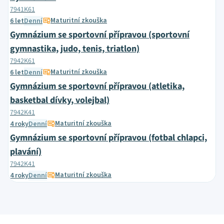
7941K61
Maturitní zkouška
6 let
Denní
Gymnázium se sportovní přípravou (sportovní
gymnastika, judo, tenis, triatlon)
7942K61
Maturitní zkouška
6 let
Denní
Gymnázium se sportovní přípravou (atletika,
basketbal dívky, volejbal)
7942K41
Maturitní zkouška
4 roky
Denní
Gymnázium se sportovní přípravou (fotbal chlapci,
plavání)
7942K41
Maturitní zkouška
4 roky
Denní