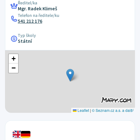
Ředitel/ka
Mgr. Radek Klimeš
Telefon na ředitele/ku
541 212 176
Typ školy
Státní
+
−
Leaflet
|
© Seznam.cz a.s. a další