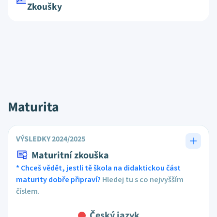
Zkoušky
Maturita
VÝSLEDKY 2024/2025
Maturitní zkouška
* Chceš vědět, jestli tě škola na didaktickou část
maturity dobře připraví?
Hledej tu s co nejvyšším
číslem.
Český jazyk