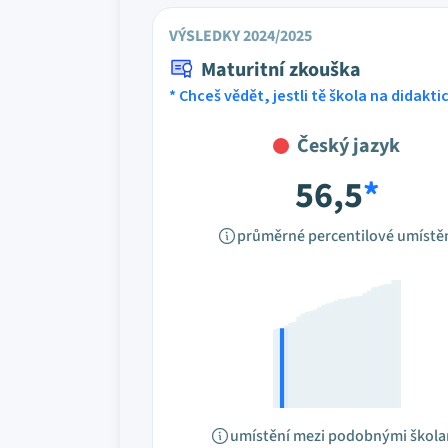
VÝSLEDKY 2024/2025
Maturitní zkouška
* Chceš vědět, jestli tě škola na didakt
Český jazyk
56,5
*
průměrné percentilové umístě
umístění mezi podobnými škol