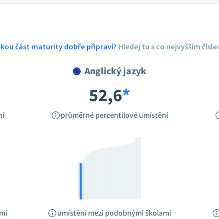
ickou část maturity dobře připraví?
Hledej tu s co nejvyšším čísl
Anglický jazyk
52,6
*
ní
průměrné percentilové umístění
ami
umístění mezi podobnými školami