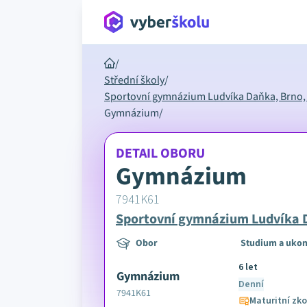
/
Střední školy
/
Sportovní gymnázium Ludvíka Daňka, Brno, 
Gymnázium
/
DETAIL OBORU
Gymnázium
7941K61
Sportovní gymnázium Ludvíka D
Obor
Studium a ukon
6 let
Gymnázium
Denní
7941K61
Maturitní zk