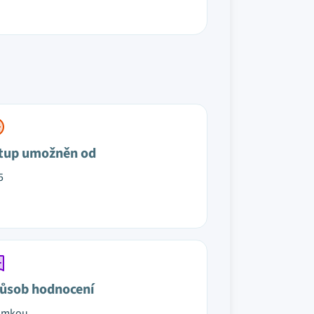
tup umožněn od
5
ůsob hodnocení
ámkou