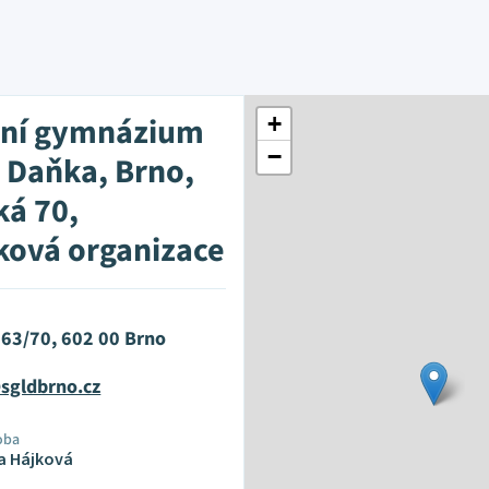
vní gymnázium
+
−
 Daňka, Brno,
ká 70,
ková organizace
 63/70, 602 00 Brno
sgldbrno.cz
oba
la Hájková