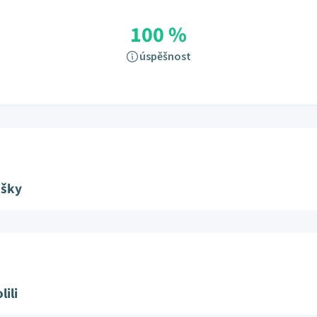
100 %
úspěšnost
ušky
lili