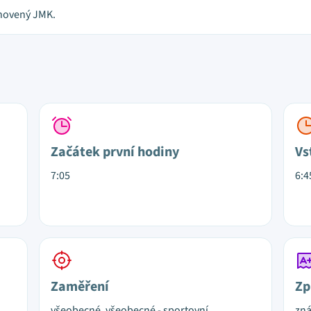
anovený JMK.
Začátek první hodiny
Vs
7:05
6:4
Zaměření
Zp
všeobecné, všeobecné - sportovní
zn