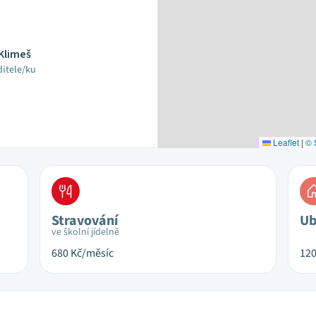
Klimeš
ditele/ku
Leaflet
|
© 
Stravování
Ub
ve školní jídelně
680
Kč/měsíc
12