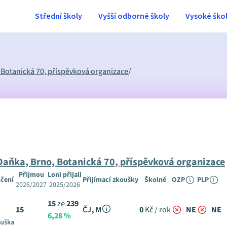
Střední školy
Vyšší odborné školy
Vysoké ško
Botanická 70, příspěvková organizace
/
aňka, Brno, Botanická 70, příspěvková organizace
Přijmou
Loni přijali
čení
Přijímací zkoušky
Školné
OZP
PLP
2026/2027
2025/2026
15
ze
239
15
ČJ, M
0
Kč / rok
NE
NE
6,28 %
ouška