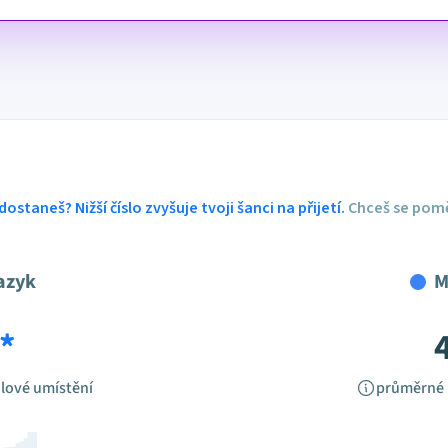
dostaneš? Nižší číslo zvyšuje tvoji šanci na přijetí.
Chceš se pomě
azyk
M
*
lové umístění
průměrné 