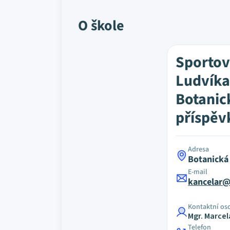
O škole
Sporto
Ludvíka
Botanic
příspěv
Adresa
Botanická
E-mail
kancelar@
Kontaktní os
Mgr. Marce
Telefon