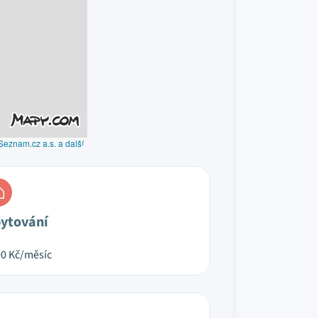
Seznam.cz a.s. a další
ytování
00
Kč/měsíc