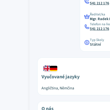
541 212 176
Ředitel/ka
Mgr. Radek 
Telefon na ře
541 212 176
Typ školy
Státní
Vyučované jazyky
Angličtina, Němčina
O nás