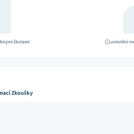
obnými školami
umístění m
ímací Zkoušky