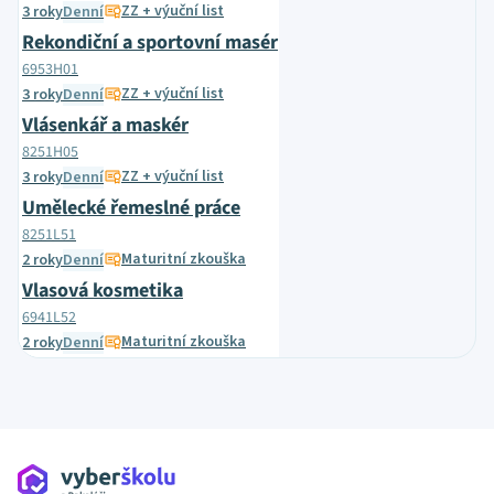
ZZ + výuční list
3 roky
Denní
Rekondiční a sportovní masér
6953H01
ZZ + výuční list
3 roky
Denní
Vlásenkář a maskér
8251H05
ZZ + výuční list
3 roky
Denní
Umělecké řemeslné práce
8251L51
Maturitní zkouška
2 roky
Denní
Vlasová kosmetika
6941L52
Maturitní zkouška
2 roky
Denní