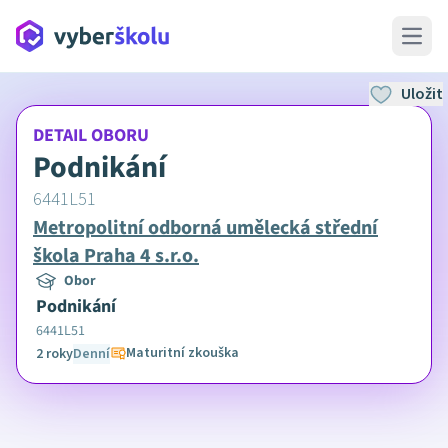
Open 
Uložit
DETAIL OBORU
Podnikání
6441L51
Metropolitní odborná umělecká střední
škola Praha 4 s.r.o.
Obor
Podnikání
6441L51
Maturitní zkouška
2 roky
Denní