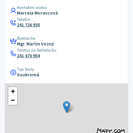
Kontaktní osoba
Marcela Moravcová
Telefon
241 726 935
Ředitel/ka
Mgr. Martin Vozný
Telefon na ředitele/ku
241 470 954
Typ školy
Soukromá
+
−