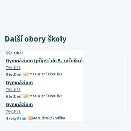
Další obory školy
Obor
Gymnázium (přijetí do 5. ročníku)
7941K81
Maturitní zkouška
8 let
Denní
Gymnázium
7941K61
Maturitní zkouška
6 let
Denní
Gymnázium
7941K41
Maturitní zkouška
4 roky
Denní