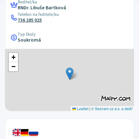
Ředitel/ka
RNDr. Libuše Bartková
Telefon na ředitele/ku
736 285 025
Typ školy
Soukromá
+
−
Leaflet
|
© Seznam.cz a.s. a další