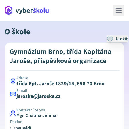
Open 
O škole
Uložit
Gymnázium Brno, třída Kapitána
Jaroše, příspěvková organizace
Adresa
třída Kpt. Jaroše 1829/14, 658 70 Brno
E-mail
jaroska@jaroska.cz
Kontaktní osoba
Mgr. Cristina Jemna
Telefon
neuvádí