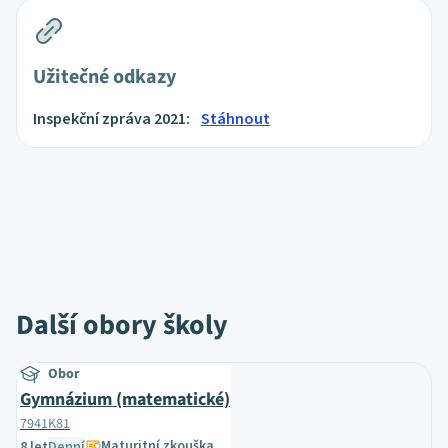
Užitečné odkazy
Inspekční zpráva 2021:
Stáhnout
Další obory školy
Obor
Gymnázium (matematické)
7941K81
Maturitní zkouška
8 let
Denní