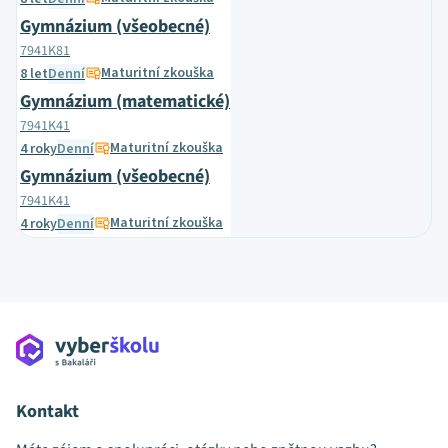
Gymnázium (všeobecné)
7941K81
Maturitní zkouška
8 let
Denní
Gymnázium (matematické)
7941K41
Maturitní zkouška
4 roky
Denní
Gymnázium (všeobecné)
7941K41
Maturitní zkouška
4 roky
Denní
Kontakt