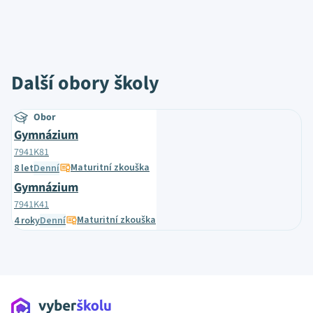
Další obory školy
Obor
Gymnázium
7941K81
Maturitní zkouška
8 let
Denní
Gymnázium
7941K41
Maturitní zkouška
4 roky
Denní