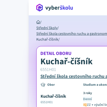
/
Střední školy
/
Střední škola cestovního ruchu a gastronomie
Kuchař-číšník
/
DETAIL OBORU
Kuchař-číšník
6551H01
Střední škola cestovního ruchu 
Obor
Studium a ukon
3 roky
Kuchař-číšník
Denní
6551H01
ZZ + výuční li