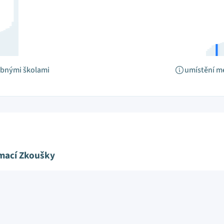
obnými školami
umístění m
ímací Zkoušky