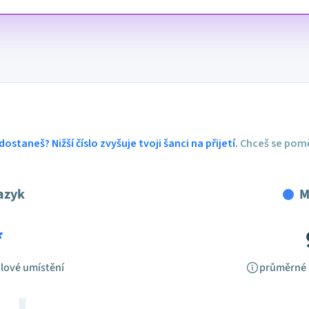
dostaneš? Nižší číslo zvyšuje tvoji šanci na přijetí.
Chceš se pomě
azyk
M
*
lové umístění
průměrné 