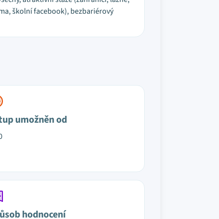
arma, školní facebook), bezbariérový
tup umožněn od
0
ůsob hodnocení