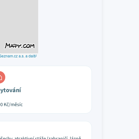
Seznam.cz a.s. a další
ytování
00
Kč/měsíc
echy, atraktivní stáže (zahraničí, lázně,