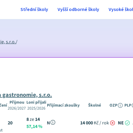
Střední školy
Vyšší odborné školy
Vysoké ško
, s.r.o.
/
a gastronomie, s.r.o.
Přijmou
Loni přijali
čení
Přijímací zkoušky
Školné
OZP
PLP
2026/2027
2025/2026
8
ze
14
20
N
14 000
Kč / rok
NE
57,14 %
st