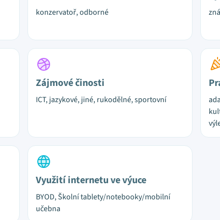
konzervatoř, odborné
zn
Zájmové činosti
Pr
ICT, jazykové, jiné, rukodělné, sportovní
ada
kul
výl
Využití internetu ve výuce
BYOD, Školní tablety/notebooky/mobilní
učebna