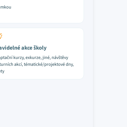
ámkou
avidelné akce školy
ptační kurzy, exkurze, jiné, návštěvy
turních akcí, tématické/projektové dny,
ety