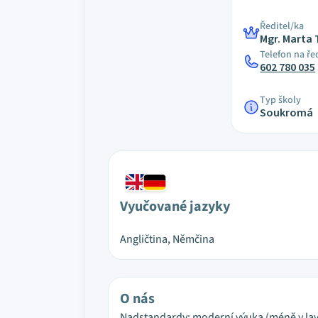
Ředitel/ka
Mgr. Marta
Telefon na ře
602 780 035
Typ školy
Soukromá
Vyučované jazyky
Angličtina, Němčina
O nás
Nadstandardy: moderní výuka (méně v lavicí