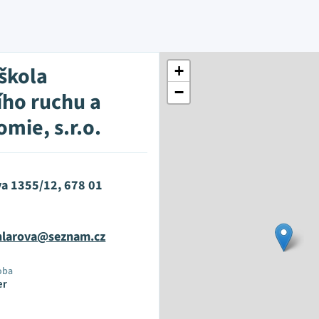
 škola
+
−
ího ruchu a
mie, s.r.o.
a 1355/12, 678 01
hlarova@seznam.cz
oba
er