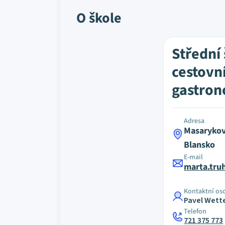
O škole
Střední
cestovn
gastrono
Adresa
Masarykov
Blansko
E-mail
marta.tru
Kontaktní os
Pavel Wett
Telefon
721 375 773