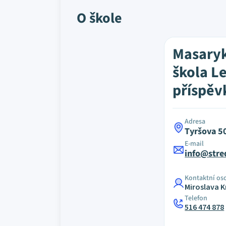
O škole
Masaryk
škola Le
příspěv
Adresa
Tyršova 50
E-mail
info@stred
Kontaktní os
Miroslava 
Telefon
516 474 878