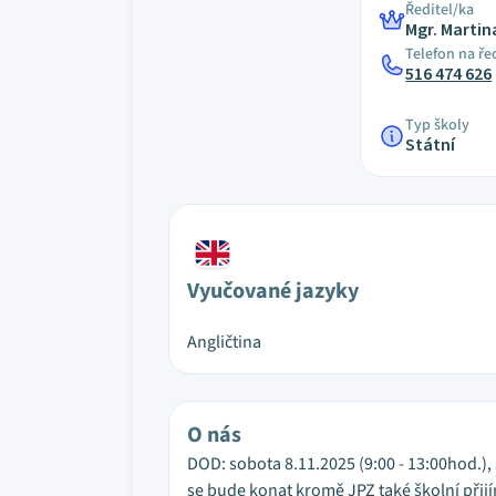
Ředitel/ka
Mgr. Martin
Telefon na ře
516 474 626
Typ školy
Státní
Vyučované jazyky
Angličtina
O nás
DOD: sobota 8.11.2025 (9:00 - 13:00hod.), 
se bude konat kromě JPZ také školní při