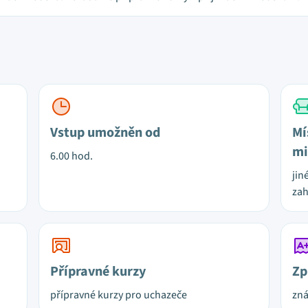
Vstup umožněn od
Mí
mi
6.00 hod.
jin
za
Přípravné kurzy
Zp
přípravné kurzy pro uchazeče
zn