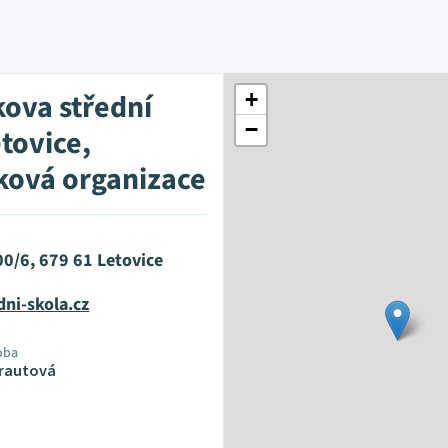
ova střední
+
−
tovice,
ková organizace
0/6, 679 61 Letovice
ni-skola.cz
oba
Krautová