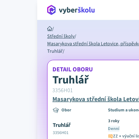
/
Střední školy
/
Masarykova střední škola Letovice, příspěv
Truhlář
/
DETAIL OBORU
Truhlář
3356H01
Masarykova střední škola Letov
Obor
Studium a ukon
3 roky
Truhlář
Denní
3356H01
ZZ + výuční li