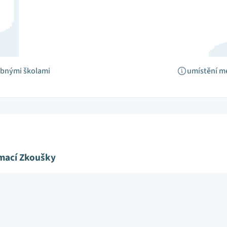
obnými školami
umístění m
ímací Zkoušky