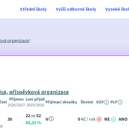
Střední školy
Vyšší odborné školy
Vysoké ško
ková organizace
/
ice, příspěvková organizace
Přijmou
Loni přijali
čení
Přijímací zkoušky
Školné
OZP
PLP
2026/2027
2025/2026
22
ze
52
30
N
0
Kč / rok
NE
ANO
42,31 %
st