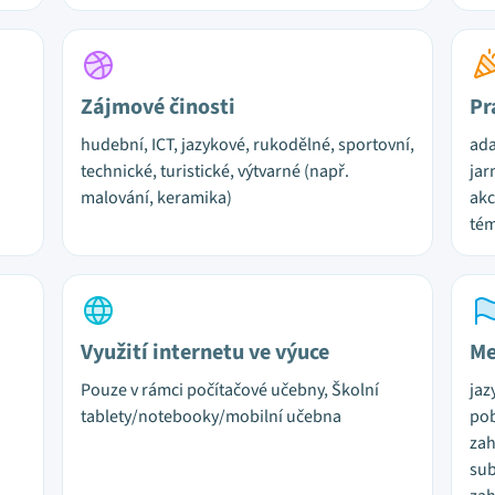
Zájmové činosti
Pr
hudební, ICT, jazykové, rukodělné, sportovní,
ada
technické, turistické, výtvarné (např.
jar
malování, keramika)
akc
tém
Využití internetu ve výuce
Me
Pouze v rámci počítačové učebny, Školní
jaz
tablety/notebooky/mobilní učebna
pob
zah
sub