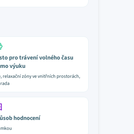
sto pro trávení volného času
mo výuku
é, relaxační zóny ve vnitřních prostorách,
hrada
ůsob hodnocení
ámkou