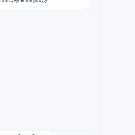
raničí, výměnné pobyty