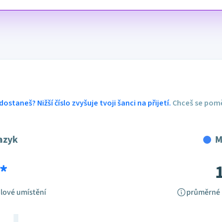
dostaneš? Nižší číslo zvyšuje tvoji šanci na přijetí.
Chceš se pomě
azyk
M
*
lové umístění
průměrné 