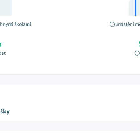
obnými školami
umístění m
%
ost
ušky