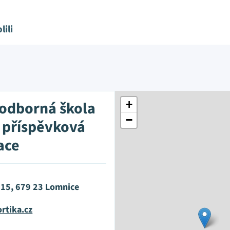
lili
 odborná škola
+
−
, příspěvková
ace
 15, 679 23 Lomnice
rtika.cz