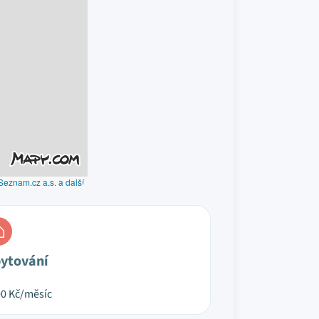
Seznam.cz a.s. a další
ytování
00
Kč/měsíc