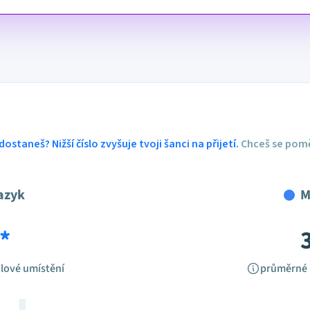
dostaneš? Nižší číslo zvyšuje tvoji šanci na přijetí.
Chceš se pomě
azyk
M
*
lové umístění
průměrné 