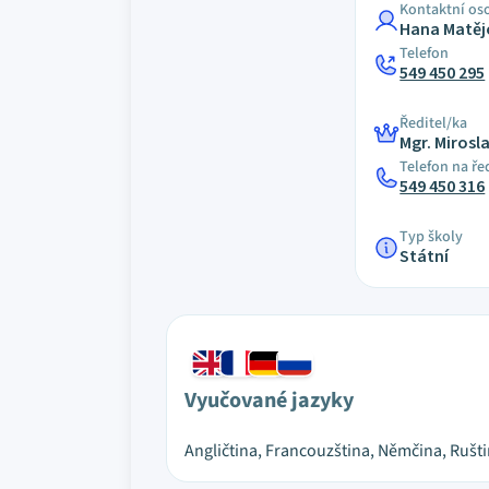
Kontaktní os
Hana Matěj
Telefon
549 450 295
Ředitel/ka
Mgr. Mirosl
Telefon na ře
549 450 316
Typ školy
Státní
Vyučované jazyky
Angličtina, Francouzština, Němčina, Rušt