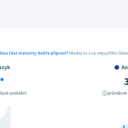
ickou část maturity dobře připraví?
Hledej tu s co nejvyšším čísl
azyk
An
*
lové umístění
průměrné 