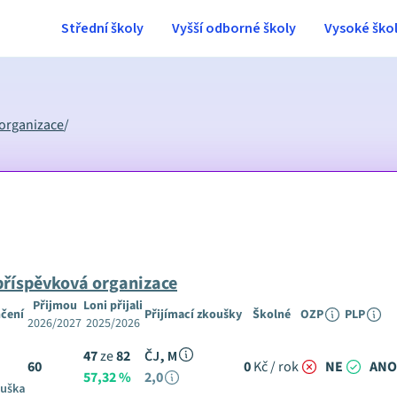
Střední školy
Vyšší odborné školy
Vysoké ško
 organizace
/
 příspěvková organizace
Přijmou
Loni přijali
čení
Přijímací zkoušky
Školné
OZP
PLP
2026/2027
2025/2026
47
ze
82
ČJ, M
60
0
Kč / rok
NE
ANO
57,32 %
2,0
ouška