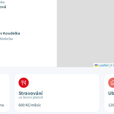
oba
ová
av Koudelka
ditele/ku
Leaflet
|
© 
Stravování
Ub
ve školní jídelně
ina
600
Kč/měsíc
12