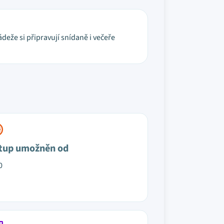
deže si připravují snídaně i večeře
tup umožněn od
0