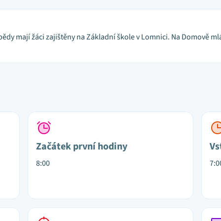
bědy mají žáci zajištěny na Základní škole v Lomnici. Na Domově mlá
Začátek první hodiny
Vs
8:00
7:0