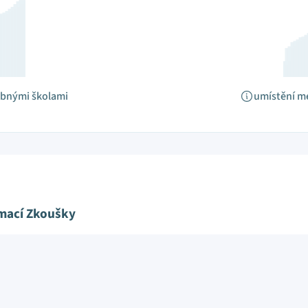
obnými školami
umístění m
ímací Zkoušky