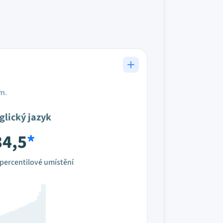
em.
glický jazyk
34,5
*
percentilové umístění