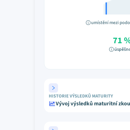
umístění mezi pod
71 
úspěšn
HISTORIE VÝSLEDKŮ MATURITY
Vývoj výsledků maturitní zko