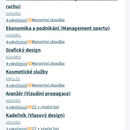
ruchu)
6341M01
Maturitní zkouška
4 roky
Denní
Ekonomika a podnikání (Management sportu)
6341M01
Maturitní zkouška
4 roky
Denní
Grafický design
8241M05
Maturitní zkouška
4 roky
Denní
Kosmetické služby
6941L01
Maturitní zkouška
4 roky
Denní
Aranžér (Vizuální propagace)
6652H01
ZZ + výuční list
3 roky
Denní
Kadeřník (Vlasový design)
6951H01
ZZ + výuční list
3 roky
Denní