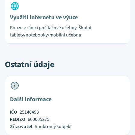
Využití internetu ve výuce
Pouze v rámci počítačové učebny, Školní
tablety/notebooky/mobilní učebna
Ostatní údaje
Další informace
IČO
25140493
REDIZO
600005275
Zřizovatel
Soukromý subjekt