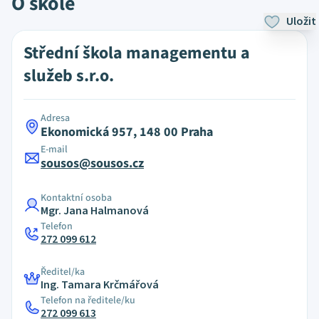
O škole
Uložit
Střední škola managementu a
služeb s.r.o.
Adresa
Ekonomická 957, 148 00 Praha
E-mail
sousos@sousos.cz
Kontaktní osoba
Mgr. Jana Halmanová
Telefon
272 099 612
Ředitel/ka
Ing. Tamara Krčmářová
Telefon na ředitele/ku
272 099 613