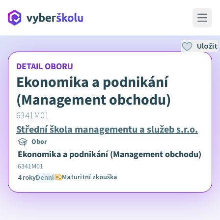
Open 
Uložit
DETAIL OBORU
Ekonomika a podnikání
(Management obchodu)
6341M01
Střední škola managementu a služeb s.r.o.
Obor
Ekonomika a podnikání (Management obchodu)
6341M01
Maturitní zkouška
4 roky
Denní