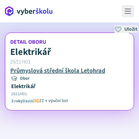
Open 
Uložit
DETAIL OBORU
Elektrikář
2651H01
Průmyslová střední škola Letohrad
Obor
Elektrikář
2651H01
ZZ + výuční list
3 roky
Denní