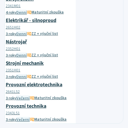
2341M01
Maturitní zkouška
4 roky
Denní
Elektrikář - silnoproud
2651H02
ZZ + výuční list
3 roky
Denní
Nástrojař
2352H01
ZZ + výuční list
3 roky
Denní
Strojní mechanik
2351H01
ZZ + výuční list
3 roky
Denní
Provozní elektrotechnika
2641L52
Maturitní zkouška
3 roky
Večerní
Provozní technika
2343L51
Maturitní zkouška
3 roky
Večerní