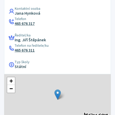
Kontaktní osoba
Jana Hynková
Telefon
465 676 317
Ředitel/ka
Ing. Jiří Štěpánek
Telefon na ředitele/ku
465 676 311
Typ školy
Státní
+
−