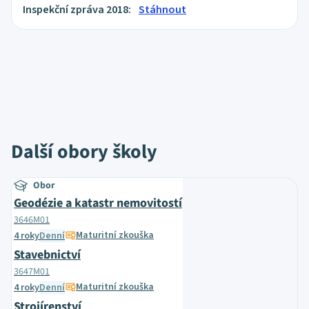
Inspekční zpráva 2018:
Stáhnout
Další obory školy
Obor
Geodézie a katastr nemovitostí
3646M01
Maturitní zkouška
4 roky
Denní
Stavebnictví
3647M01
Maturitní zkouška
4 roky
Denní
Strojírenství