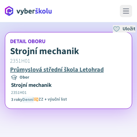
Open 
Uložit
DETAIL OBORU
Strojní mechanik
2351H01
Průmyslová střední škola Letohrad
Obor
Strojní mechanik
2351H01
ZZ + výuční list
3 roky
Denní