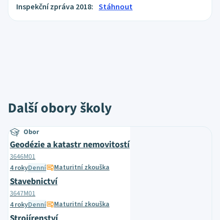
Inspekční zpráva 2018:
Stáhnout
Další obory školy
Obor
Geodézie a katastr nemovitostí
3646M01
Maturitní zkouška
4 roky
Denní
Stavebnictví
3647M01
Maturitní zkouška
4 roky
Denní
Strojírenství