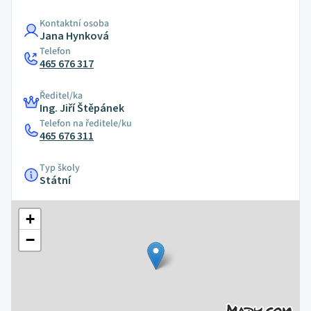
Kontaktní osoba
Jana Hynková
Telefon
465 676 317
Ředitel/ka
Ing. Jiří Štěpánek
Telefon na ředitele/ku
465 676 311
Typ školy
Státní
+
−