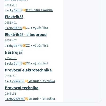
2341M01
Maturitní zkouška
4 roky
Denní
Elektrikář
2651H01
ZZ + výuční list
3 roky
Denní
Elektrikář - silnoproud
2651H02
ZZ + výuční list
3 roky
Denní
Nástrojař
2352H01
ZZ + výuční list
3 roky
Denní
Provozní elektrotechnika
2641L52
Maturitní zkouška
3 roky
Večerní
Provozní technika
2343L51
Maturitní zkouška
3 roky
Večerní