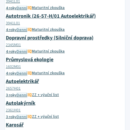
3941L01
Maturitní zkouška
4 roky
Denní
Autotronik (26-57-H/01 Autoelektrikář)
3941L01
Maturitní zkouška
4 roky
Denní
Dopravní prostředky (Silniční doprava)
2345M01
Maturitní zkouška
4 roky
Denní
Průmyslová ekologie
1602M01
Maturitní zkouška
4 roky
Denní
Autoelektrikář
2657H01
ZZ + výuční list
3 roky
Denní
Autolakýrník
2361H01
ZZ + výuční list
3 roky
Denní
Karosář