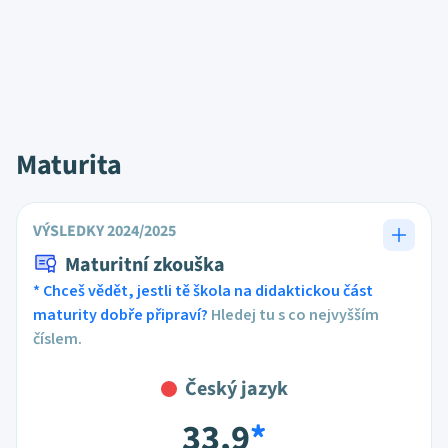
Maturita
VÝSLEDKY 2024/2025
Maturitní zkouška
* Chceš vědět, jestli tě škola na didaktickou část
maturity dobře připraví?
Hledej tu s co nejvyšším
číslem.
Český jazyk
33,9
*