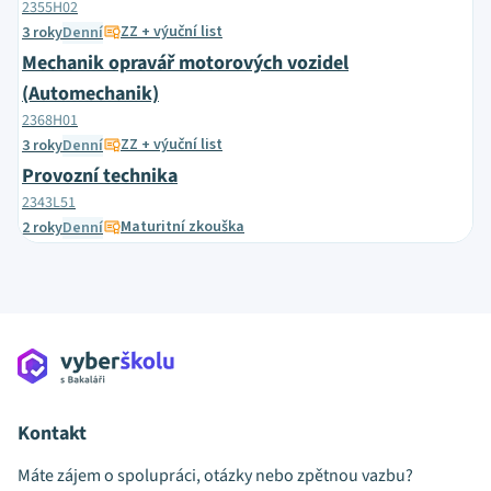
2355H02
ZZ + výuční list
3 roky
Denní
Mechanik opravář motorových vozidel
(Automechanik)
2368H01
ZZ + výuční list
3 roky
Denní
Provozní technika
2343L51
Maturitní zkouška
2 roky
Denní
Kontakt
Máte zájem o spolupráci, otázky nebo zpětnou vazbu?