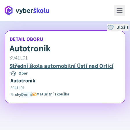
Open 
Uložit
DETAIL OBORU
Autotronik
3941L01
Střední škola automobilní Ústí nad Orlicí
Obor
Autotronik
3941L01
Maturitní zkouška
4 roky
Denní