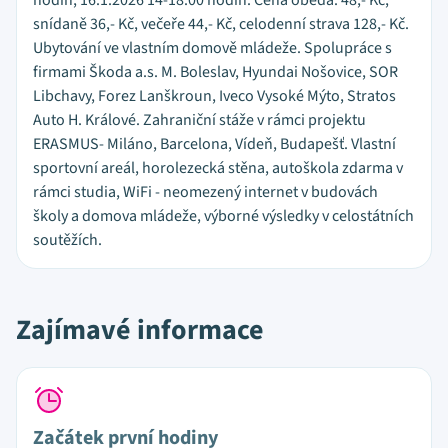
hodin, 16.1.2026 14-18:00 hodin. Cena oběda: 48,- Kč,
snídaně 36,- Kč, večeře 44,- Kč, celodenní strava 128,- Kč.
Ubytování ve vlastním domově mládeže. Spolupráce s
firmami Škoda a.s. M. Boleslav, Hyundai Nošovice, SOR
Libchavy, Forez Lanškroun, Iveco Vysoké Mýto, Stratos
Auto H. Králové. Zahraniční stáže v rámci projektu
ERASMUS- Miláno, Barcelona, Vídeň, Budapešť. Vlastní
sportovní areál, horolezecká stěna, autoškola zdarma v
rámci studia, WiFi - neomezený internet v budovách
školy a domova mládeže, výborné výsledky v celostátních
soutěžích.
Zajímavé informace
Začátek první hodiny