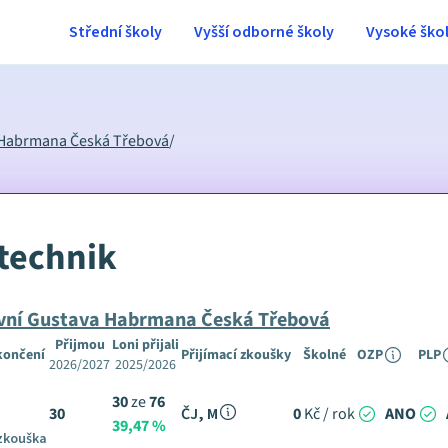
Střední školy
Vyšší odborné školy
Vysoké ško
a Habrmana Česká Třebová
/
technik
ravní Gustava Habrmana Česká Třebová
Přijmou
Loni přijali
končení
Přijímací zkoušky
Školné
OZP
PLP
2026/2027
2025/2026
30
ze
76
30
ČJ, M
0
Kč / rok
ANO
39,47 %
 zkouška