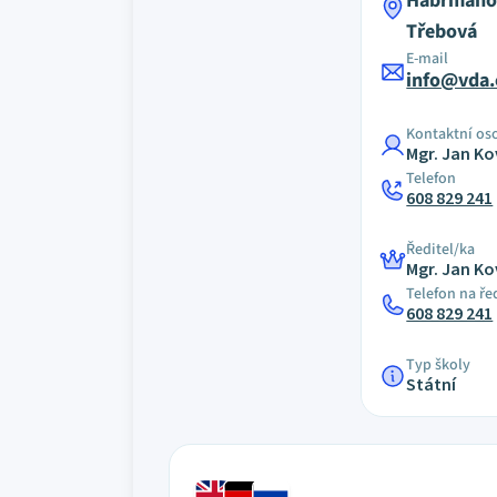
Habrmanov
Třebová
E-mail
info@vda.
Kontaktní os
Mgr. Jan Ko
Telefon
608 829 241
Ředitel/ka
Mgr. Jan Ko
Telefon na ře
608 829 241
Typ školy
Státní