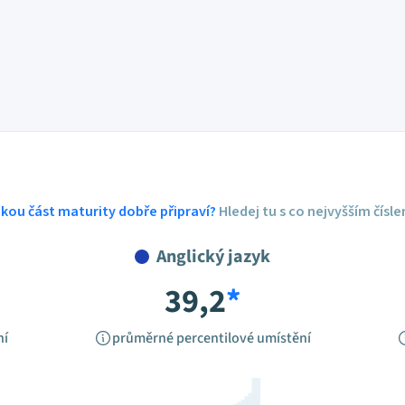
ickou část maturity dobře připraví?
Hledej tu s co nejvyšším čísl
Anglický jazyk
39,2
*
ní
průměrné percentilové umístění