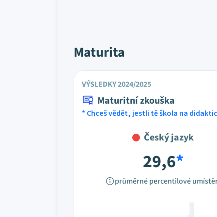
Maturita
VÝSLEDKY 2024/2025
Maturitní zkouška
* Chceš vědět, jestli tě škola na didakt
Český jazyk
29,6
*
průměrné percentilové umístě