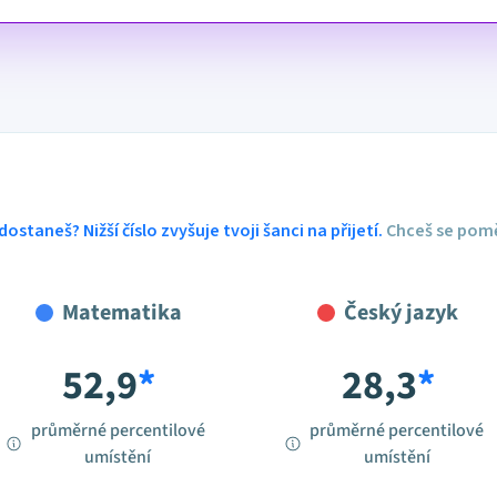
dostaneš? Nižší číslo zvyšuje tvoji šanci na přijetí.
Chceš se pomě
Matematika
Český jazyk
52,9
*
28,3
*
průměrné percentilové
průměrné percentilové
umístění
umístění