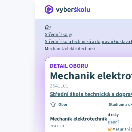
/
Střední školy
/
Střední škola technická a dopravní Gustav
Mechanik elektrotechnik
/
DETAIL OBORU
Mechanik elektro
2641L01
Střední škola technická a dop
Obor
Studium a u
4 roky
Mechanik elektrotechnik
Denní
2641L01
Maturitní