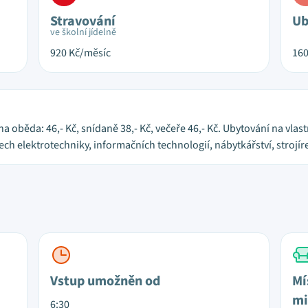
Stravování
Ub
ve školní jídelně
920
Kč/měsíc
16
na oběda: 46,- Kč, snídaně 38,- Kč, večeře 46,- Kč. Ubytování na v
ech elektrotechniky, informačních technologií, nábytkářství, strojír
Vstup umožněn od
Mí
mi
6:30