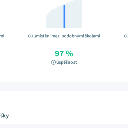
ami
umístění mezi podobnými školami
97 %
úspěšnost
ušky