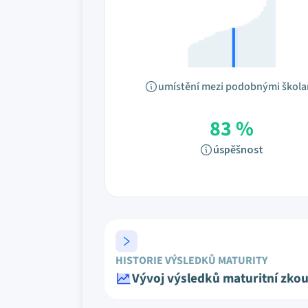
umístění mezi podobnými škol
83 %
úspěšnost
HISTORIE VÝSLEDKŮ MATURITY
Vývoj výsledků maturitní zko