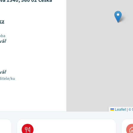
a 1540, 560 02 Česká
cz
oba
vář
vář
ditele/ku
Leaflet
|
© 