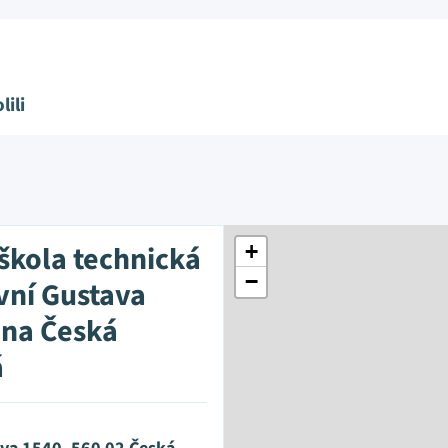
lili
 škola technická
+
−
vní Gustava
na Česká
á