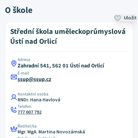
O škole
Uložit
Střední škola uměleckoprůmyslová
Ústí nad Orlicí
Adresa
Zahradní 541, 562 01 Ústí nad Orlicí
E-mail
ssup@ssup.cz
Kontaktní osoba
RNDr. Hana Havlová
Telefon
777 007 792
Ředitel/ka
Mgr. MgA. Martina Novozámská