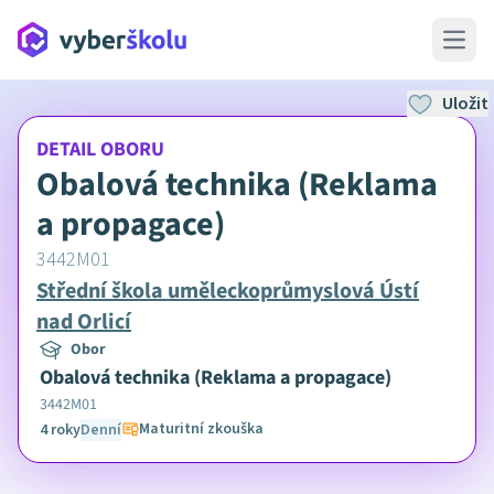
Open 
Uložit
DETAIL OBORU
Obalová technika (Reklama
a propagace)
3442M01
Střední škola uměleckoprůmyslová Ústí
nad Orlicí
Obor
Obalová technika (Reklama a propagace)
3442M01
Maturitní zkouška
4 roky
Denní