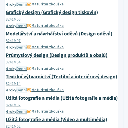
Maturitní zkouška
4 roky
Denní
Grafický design (Grafický design tiskovin)
8241M05
Maturitní zkouška
4 roky
Denní
Modelářství a návrhářství oděvů (Design oděvů)
8241M07
Maturitní zkouška
4 roky
Denní
Průmyslový design (Design produktů a obalů)
8241M04
Maturitní zkouška
4 roky
Denní
Textilní výtvarnictví (Textilní a interiérový design)
8241M14
Maturitní zkouška
4 roky
Denní
Užitá fotografie a média (Užitá fotografie a média)
8241M02
Maturitní zkouška
4 roky
Denní
Užitá fotografie a média (Video a multimédia)
8241M02