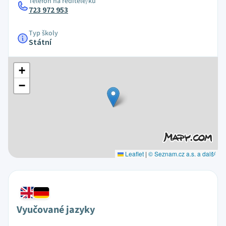
Telefon na ředitele/ku
723 972 953
Typ školy
Státní
+
−
Leaflet
|
© Seznam.cz a.s. a další
Vyučované jazyky