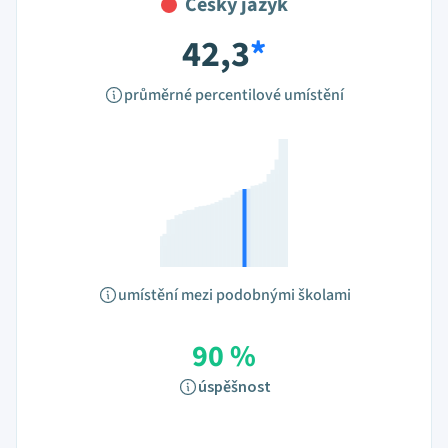
Český jazyk
42,3
*
průměrné percentilové umístění
umístění mezi podobnými školami
90 %
úspěšnost