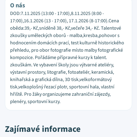
O nás
DOD:7.11.2025 (13:00 - 17:00),8.11.2025 (8:00 -
17:00),16.1.2026 (13 - 17:00), 17.1.2026 (8-17:00).Cena
oběda:39,- Kč,sníděně 38,- Kč,večeře 34,- Kč. Talentové
zkoušky uměleckých oborů - malba,kresba,pohovor s
hodnocením domácích prací, test kulturně historického
přehledu, pro obor fotografie místo malby fotografické
kompozice. Pořádáme přípravné kurzy k talent.
zkouškám. Ve vybavení školy jsou výtvarné ateliéry,
výstavní prostory, litografie, fotoateliér, keramická,
knihařská a grafická dílna, 3D tisk,velkoformátový
tisk,velkoplošný řezací plotr, sportovní hala, vlastní
hřiště. Pro žáky organizujeme zahraniční zájezdy,
plenéry, sportovní kurzy.
Zajímavé informace