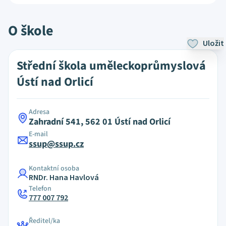
O škole
Uložit
Střední škola uměleckoprůmyslová
Ústí nad Orlicí
Adresa
Zahradní 541, 562 01 Ústí nad Orlicí
E-mail
ssup@ssup.cz
Kontaktní osoba
RNDr. Hana Havlová
Telefon
777 007 792
Ředitel/ka