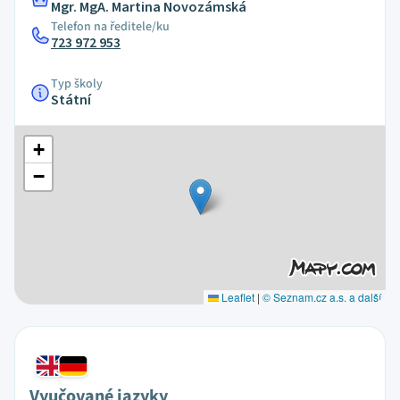
Mgr. MgA. Martina Novozámská
Telefon na ředitele/ku
723 972 953
Typ školy
Státní
+
−
Leaflet
|
© Seznam.cz a.s. a další
Vyučované jazyky