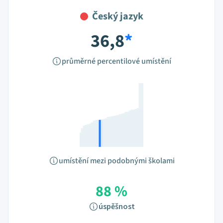
Český jazyk
36,8
*
průměrné percentilové umístění
umístění mezi podobnými školami
88 %
úspěšnost