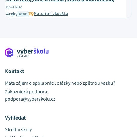
8241M02
Maturitní zkouška
4 roky
Denní
Kontakt
Máte zájem o spolupráci, otázky nebo zpětnou vazbu?
Zákaznická podpora:
podpora@vyberskolu.cz
Vyhledat
Střední školy