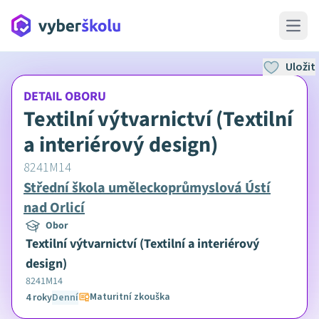
Open 
Uložit
DETAIL OBORU
Textilní výtvarnictví (Textilní
a interiérový design)
8241M14
Střední škola uměleckoprůmyslová Ústí
nad Orlicí
Obor
Textilní výtvarnictví (Textilní a interiérový
design)
8241M14
Maturitní zkouška
4 roky
Denní