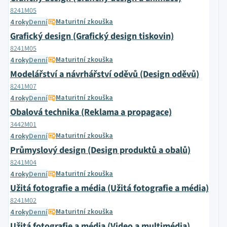
8241M05
Maturitní zkouška
4 roky
Denní
Grafický design (Grafický design tiskovin)
8241M05
Maturitní zkouška
4 roky
Denní
Modelářství a návrhářství oděvů (Design oděvů)
8241M07
Maturitní zkouška
4 roky
Denní
Obalová technika (Reklama a propagace)
3442M01
Maturitní zkouška
4 roky
Denní
Průmyslový design (Design produktů a obalů)
8241M04
Maturitní zkouška
4 roky
Denní
Užitá fotografie a média (Užitá fotografie a média)
8241M02
Maturitní zkouška
4 roky
Denní
Užitá fotografie a média (Video a multimédia)