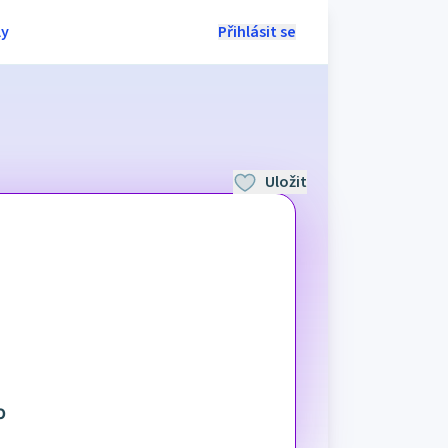
ly
Přihlásit se
Uložit
O