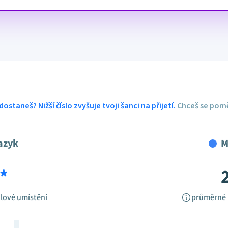
dostaneš? Nižší číslo zvyšuje tvoji šanci na přijetí.
Chceš se pomě
azyk
M
*
lové umístění
průměrné 