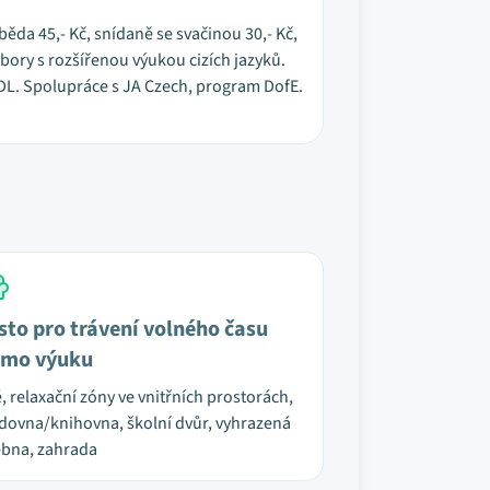
běda 45,- Kč, snídaně se svačinou 30,- Kč,
obory s rozšířenou výukou cizích jazyků.
CDL. Spolupráce s JA Czech, program DofE.
sto pro trávení volného času
mo výuku
é, relaxační zóny ve vnitřních prostorách,
dovna/knihovna, školní dvůr, vyhrazená
bna, zahrada