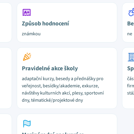
Způsob hodnocení
Be
známkou
ne
Pravidelné akce školy
Sp
adaptační kurzy, besedy a přednášky pro
čás
veřejnost, besídky/akademie, exkurze,
fir
návštěvy kulturních akcí, plesy, sportovní
stá
dny, tématické/projektové dny