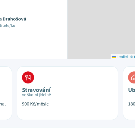
ta Drahošová
ditele/ku
Leaflet
|
© 
Stravování
Ub
ve školní jídelně
na,
900
Kč/měsíc
18