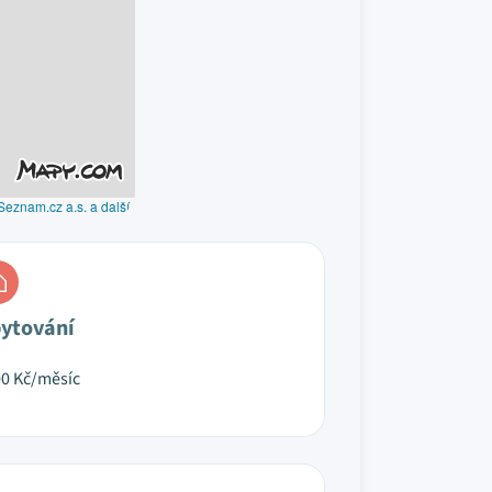
Seznam.cz a.s. a další
ytování
00
Kč/měsíc