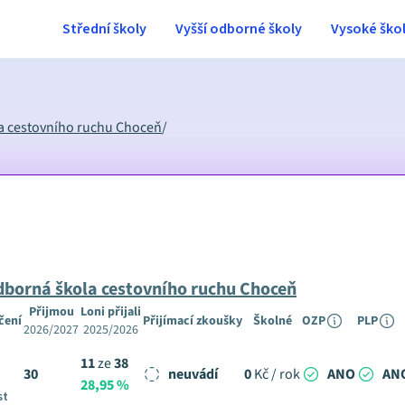
Střední školy
Vyšší odborné školy
Vysoké ško
a cestovního ruchu Choceň
/
dborná škola cestovního ruchu Choceň
Přijmou
Loni přijali
čení
Přijímací zkoušky
Školné
OZP
PLP
2026/2027
2025/2026
11
ze
38
30
neuvádí
0
Kč / rok
ANO
AN
28,95 %
st