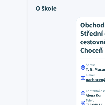
O škole
Obchod
Střední
cestovn
Choceň
Adresa
T. G. Mas
E-mail
oachocen
Kontaktní os
Alena Kom
Telefon
739 048 111