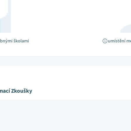
obnými školami
umístění m
ímací Zkoušky