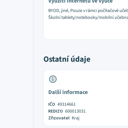
Využití internetu ve výuce
BYOD, jiné, Pouze v rámci počítačové uče
Školní tablety/notebooky/mobilní učebn
Ostatní údaje
Další informace
IČO
49314661
REDIZO
600013031
Zřizovatel
Kraj