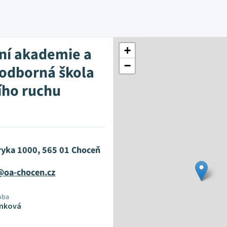
ní akademie a
+
−
 odborná škola
ího ruchu
aryka 1000, 565 01 Choceň
@oa-chocen.cz
oba
ínková