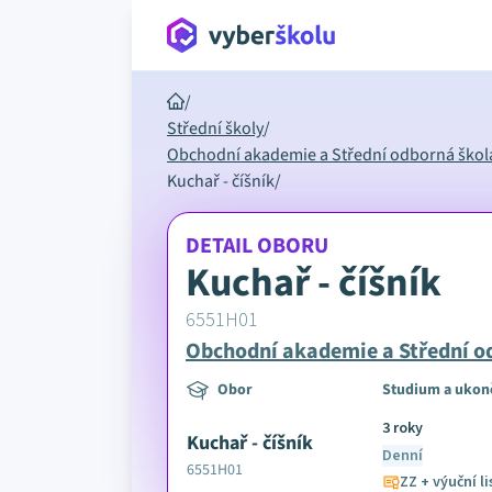
/
Střední školy
/
Obchodní akademie a Střední odborná škol
Kuchař - číšník
/
DETAIL OBORU
Kuchař - číšník
6551H01
Obchodní akademie a Střední o
Obor
Studium a ukon
3 roky
Kuchař - číšník
Denní
6551H01
ZZ + výuční li