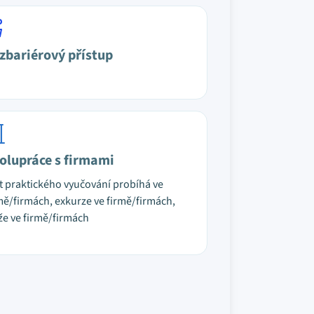
zbariérový přístup
olupráce s firmami
t praktického vyučování probíhá ve
mě/firmách, exkurze ve firmě/firmách,
že ve firmě/firmách