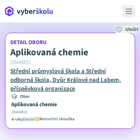
Open 
Uložit
DETAIL OBORU
Aplikovaná chemie
2844M01
Střední průmyslová škola a Střední
odborná škola, Dvůr Králové nad Labem,
příspěvková organizace
Obor
Aplikovaná chemie
2844M01
Maturitní zkouška
4 roky
Denní