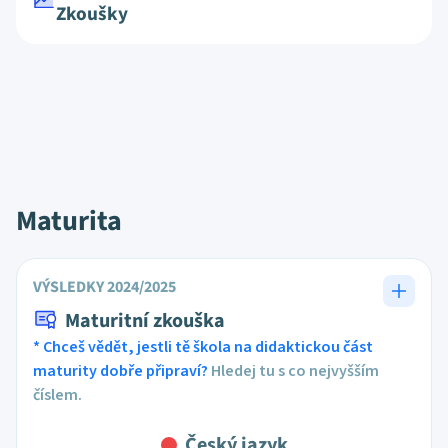
Zkoušky
Maturita
VÝSLEDKY 2024/2025
Maturitní zkouška
* Chceš vědět, jestli tě škola na didaktickou část
maturity dobře připraví?
Hledej tu s co nejvyšším
číslem.
Český jazyk