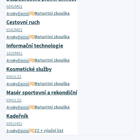
6842M01
Maturitní zkouška
4 roky
Denní
Cestovní ruch
6542M02
Maturitní zkouška
4 roky
Denní
Informační technologie
1820M01
Maturitní zkouška
4 roky
Denní
Kosmetické služby
6941L01
Maturitní zkouška
4 roky
Denní
Masér sportovní a rekondiční
6941L02
Maturitní zkouška
4 roky
Denní
Kadeřník
6951H01
ZZ + výuční list
3 roky
Denní