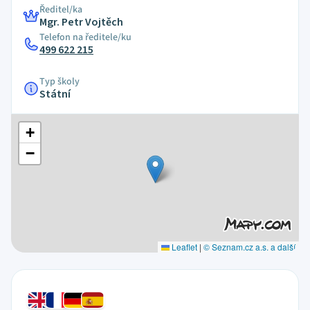
Ředitel/ka
Mgr. Petr Vojtěch
Telefon na ředitele/ku
499 622 215
Typ školy
Státní
+
−
Leaflet
|
© Seznam.cz a.s. a další