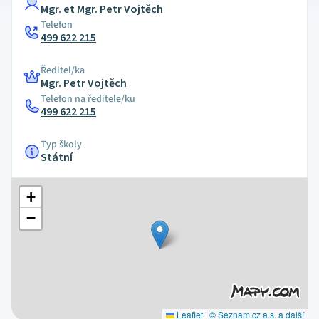
Mgr. et Mgr. Petr Vojtěch
Telefon
499 622 215
Ředitel/ka
Mgr. Petr Vojtěch
Telefon na ředitele/ku
499 622 215
Typ školy
Státní
+
−
Leaflet
|
© Seznam.cz a.s. a další