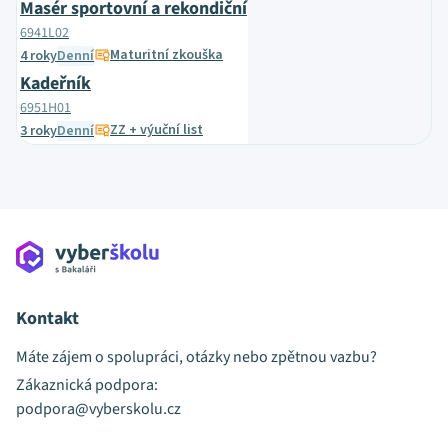
Masér sportovní a rekondiční
6941L02
Maturitní zkouška
4 roky
Denní
Kadeřník
6951H01
ZZ + výuční list
3 roky
Denní
Kontakt
Máte zájem o spolupráci, otázky nebo zpětnou vazbu?
Zákaznická podpora:
podpora@vyberskolu.cz