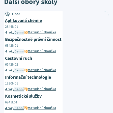
Další obory školy
Obor
Aplikovaná chemie
2844M01
Maturitní zkouška
4 roky
Denní
Bezpečnostně právní činnost
6842M01
Maturitní zkouška
4 roky
Denní
Cestovní ruch
6542M02
Maturitní zkouška
4 roky
Denní
Informační technologie
1820M01
Maturitní zkouška
4 roky
Denní
Kosmetické služby
6941L01
Maturitní zkouška
4 roky
Denní