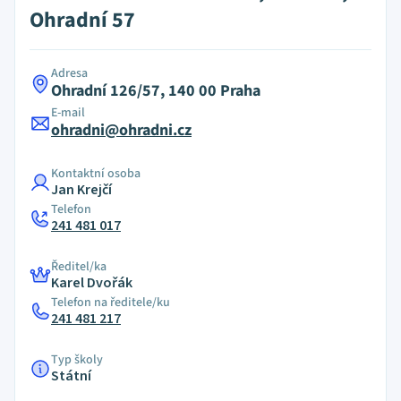
Ohradní 57
Adresa
Ohradní 126/57, 140 00 Praha
E-mail
ohradni@ohradni.cz
Kontaktní osoba
Jan Krejčí
Telefon
241 481 017
Ředitel/ka
Karel Dvořák
Telefon na ředitele/ku
241 481 217
Typ školy
Státní