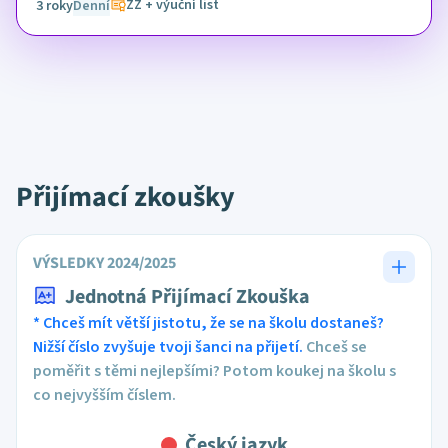
ZZ + výuční list
3 roky
Denní
Přijímací zkoušky
VÝSLEDKY 2024/2025
Jednotná Přijímací Zkouška
* Chceš mít větší jistotu, že se na školu dostaneš?
Nižší číslo zvyšuje tvoji šanci na přijetí.
Chceš se
poměřit s těmi nejlepšími? Potom koukej na školu s
co nejvyšším číslem.
Český jazyk