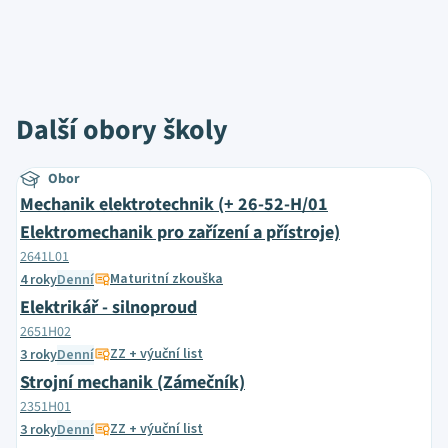
Další obory školy
Obor
Mechanik elektrotechnik (+ 26-52-H/01
Elektromechanik pro zařízení a přístroje)
2641L01
Maturitní zkouška
4 roky
Denní
Elektrikář - silnoproud
2651H02
ZZ + výuční list
3 roky
Denní
Strojní mechanik (Zámečník)
2351H01
ZZ + výuční list
3 roky
Denní