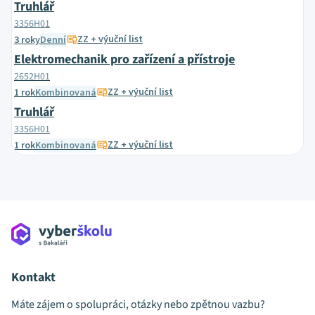
Truhlář
3356H01
ZZ + výuční list
3 roky
Denní
Elektromechanik pro zařízení a přístroje
2652H01
ZZ + výuční list
1 rok
Kombinovaná
Truhlář
3356H01
ZZ + výuční list
1 rok
Kombinovaná
Kontakt
Máte zájem o spolupráci, otázky nebo zpětnou vazbu?