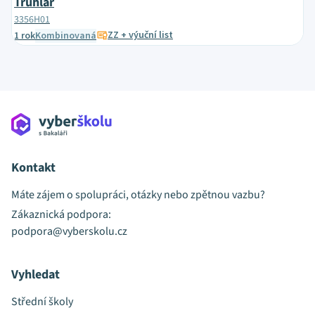
Truhlář
3356H01
ZZ + výuční list
1 rok
Kombinovaná
Kontakt
Máte zájem o spolupráci, otázky nebo zpětnou vazbu?
Zákaznická podpora:
podpora@vyberskolu.cz
Vyhledat
Střední školy