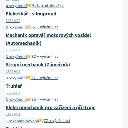
Maturitní zkouška
4 roky
Denní
Elektrikář - silnoproud
2651H02
ZZ + výuční list
3 roky
Denní
Mechanik opravář motorových vozidel
(Automechanik)
2368H01
ZZ + výuční list
3 roky
Denní
Strojní mechanik (Zámečník)
2351H01
ZZ + výuční list
3 roky
Denní
Truhlář
3356H01
ZZ + výuční list
3 roky
Denní
Elektromechanik pro zařízení a přístroje
2652H01
ZZ + výuční list
1 rok
Kombinovaná