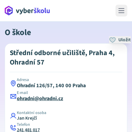
Open 
O škole
Uložit
Střední odborné učiliště, Praha 4,
Ohradní 57
Adresa
Ohradní 126/57, 140 00 Praha
E-mail
ohradni@ohradni.cz
Kontaktní osoba
Jan Krejčí
Telefon
241 481 017