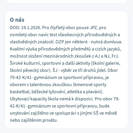
O nás
DOD: 19.1.2026. Pro čtyřletý obor pouze JPZ, pro
osmiletý obor navíc test všeobecných přírodovědných a
vlastivědných znalostí. OZP jen některé - nutná domluva.
Kvalitní výuka přírodovědných předmětů a cizích jazyků,
možnost složení mezinárodních zkoušek z AJ a NJ, FrJ.
Široké kulturní, sportovní a další aktivity (školní galerie,
školní pěvecký sbor). ŠJ - výběr ze tří druhů jídel. Obor
79-42-K/41- gymnázium se sportovní přípravou, je
oborem s talentovou zkouškou (kmenové sporty
basketbal, běžecké lyžování, atletika a plavání).
Ubytovací kapacity škola nemá k dispozici. Pro obor 79-
42-K/41- gymnázium se sportovní přípravou, bude
unytování zajištěno ve spolupráci s jinými SŠ ve městě
nebo zajištěním privátu.