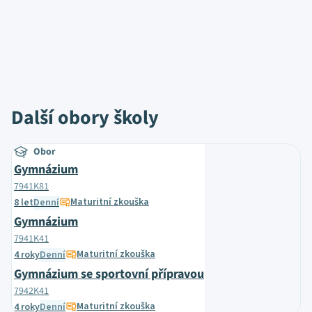
Další obory školy
Obor
Gymnázium
7941K81
Maturitní zkouška
8 let
Denní
Gymnázium
7941K41
Maturitní zkouška
4 roky
Denní
Gymnázium se sportovní přípravou
7942K41
Maturitní zkouška
4 roky
Denní