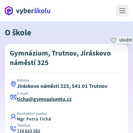
Open 
O škole
Uložit
Gymnázium, Trutnov, Jiráskovo
náměstí 325
Adresa
Jiráskovo náměstí 325, 541 01 Trutnov
E-mail
ticha@gymnaziumtu.cz
Kontaktní osoba
Mgr. Petra Tichá
Telefon
736 633 382