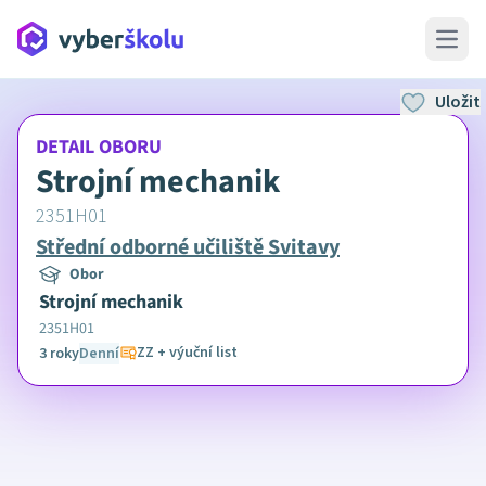
Open 
Uložit
DETAIL OBORU
Strojní mechanik
2351H01
Střední odborné učiliště Svitavy
Obor
Strojní mechanik
2351H01
ZZ + výuční list
3 roky
Denní