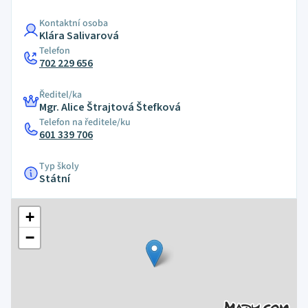
Kontaktní osoba
Klára Salivarová
Telefon
702 229 656
Ředitel/ka
Mgr. Alice Štrajtová Štefková
Telefon na ředitele/ku
601 339 706
Typ školy
Státní
+
−