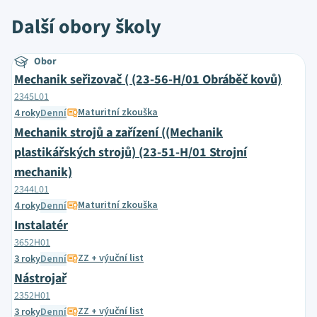
Další obory školy
Obor
Mechanik seřizovač ( (23-56-H/01 Obráběč kovů)
2345L01
Maturitní zkouška
4 roky
Denní
Mechanik strojů a zařízení ((Mechanik
plastikářských strojů) (23-51-H/01 Strojní
mechanik)
2344L01
Maturitní zkouška
4 roky
Denní
Instalatér
3652H01
ZZ + výuční list
3 roky
Denní
Nástrojař
2352H01
ZZ + výuční list
3 roky
Denní