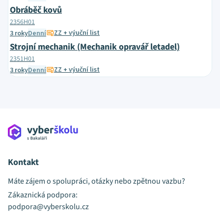
Obráběč kovů
2356H01
ZZ + výuční list
3 roky
Denní
Strojní mechanik (Mechanik opravář letadel)
2351H01
ZZ + výuční list
3 roky
Denní
Kontakt
Máte zájem o spolupráci, otázky nebo zpětnou vazbu?
Zákaznická podpora:
podpora@vyberskolu.cz