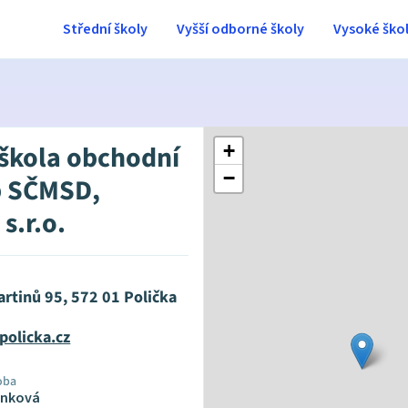
Střední školy
Vyšší odborné školy
Vysoké ško
 škola obchodní
+
−
b SČMSD,
 s.r.o.
rtinů 95, 572 01 Polička
policka.cz
oba
unková