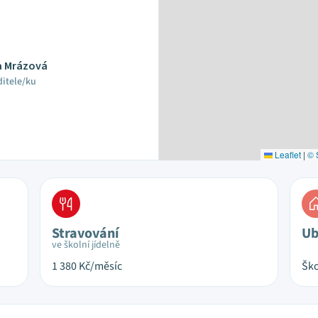
la Mrázová
ditele/ku
Leaflet
|
© 
Stravování
Ub
ve školní jídelně
1 380
Kč/měsíc
Ško