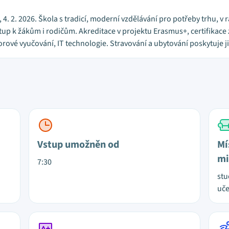
5, 4. 2. 2026. Škola s tradicí, moderní vzdělávání pro potřeby trhu, 
ístup k žákům i rodičům. Akreditace v projektu Erasmus+, certifikace
ové vyučování, IT technologie. Stravování a ubytování poskytuje ji
Vstup umožněn od
Mí
mi
7:30
stu
uč