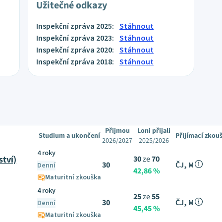
Užitečné odkazy
Inspekční zpráva 2025:
Stáhnout
Inspekční zpráva 2023:
Stáhnout
Inspekční zpráva 2020:
Stáhnout
Inspekční zpráva 2018:
Stáhnout
Přijmou
Loni přijali
Studium a ukončení
Přijímací zkou
2026/2027
2025/2026
4 roky
ství)
30
ze
70
30
ČJ, M
Denní
42,86 %
Maturitní zkouška
4 roky
25
ze
55
30
ČJ, M
Denní
45,45 %
Maturitní zkouška