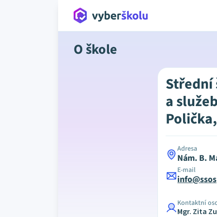
O škole
Střední
a služe
Polička,
Adresa
Nám. B. Ma
E-mail
info@ssos
Kontaktní os
Mgr. Zita Z