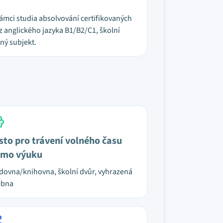
v rámci studia absolvování certifikovaných
 z anglického jazyka B1/B2/C1, školní
ný subjekt.
sto pro trávení volného času
mo výuku
dovna/knihovna, školní dvůr, vyhrazená
ebna