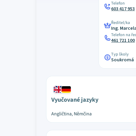
Telefon
603 417 953
Ředitel/ka
Ing. Marce
Telefon na ře
461 721 100
Typ školy
Soukromá
Vyučované jazyky
Angličtina, Němčina