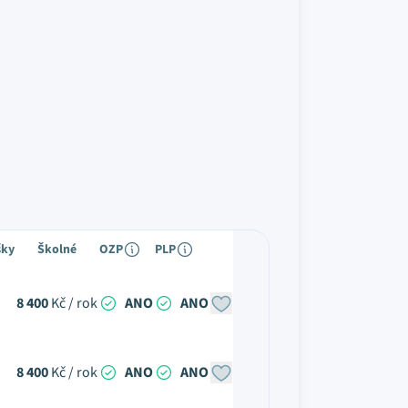
šky
Školné
OZP
PLP
8 400
Kč / rok
ANO
ANO
8 400
Kč / rok
ANO
ANO