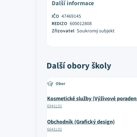
Další informace
IČO
47469145
REDIZO
600012808
Zřizovatel
Soukromý subjekt
Další obory školy
Obor
Kosmetické služby (Výživové poraden
6941L01
Obchodník (Grafický design)
6641L01