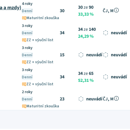
4 roky
ka a mzdy)
30
ze
90
30
ČJ, M
Denní
33,33 %
Maturitní zkouška
3 roky
34
ze
140
34
neuvádí
Denní
24,29 %
ZZ + výuční list
3 roky
15
neuvádí
neuvádí
Denní
ZZ + výuční list
3 roky
34
ze
65
34
neuvádí
Denní
52,31 %
ZZ + výuční list
2 roky
23
neuvádí
ČJ, M
Denní
Maturitní zkouška