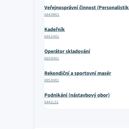
Veřejnosprávní činnost (Personalisti
6843M01
Kadeřník
6951H01
Operátor skladování
6653H01
Rekondiční a sportovní masér
6953H01
Podnikání (nástavbový obor)
6441L51