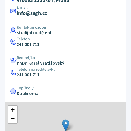
Vrbova 1233/34, Praha
E-mail
info@ssgh.cz
Kontaktní osoba
studijní oddělení
Telefon
241 001 711
Ředitel/ka
PhDr. Karel Vratišovský
Telefon na ředitele/ku
241 001 711
Typ školy
Soukromá
+
−