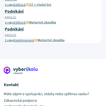
ZZ + výuční list
3 roky
Dálková
Podnikání
6441L51
Maturitní zkouška
2 roky
Dálková
Podnikání
6441L51
Maturitní zkouška
2 roky
Kombinovaná
Kontakt
Máte zájem o spolupráci, otázky nebo zpětnou vazbu?
Zákaznická podpora: