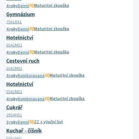
Maturitní zkouška
4 roky
Denní
Gymnázium
7941K41
Maturitní zkouška
4 roky
Denní
Hotelnictví
6542M01
Maturitní zkouška
4 roky
Denní
Cestovní ruch
6542M02
Maturitní zkouška
4 roky
Kombinovaná
Hotelnictví
6542M01
Maturitní zkouška
4 roky
Kombinovaná
Cukrář
2954H01
ZZ + výuční list
3 roky
Denní
Kuchař - číšník
6551H01