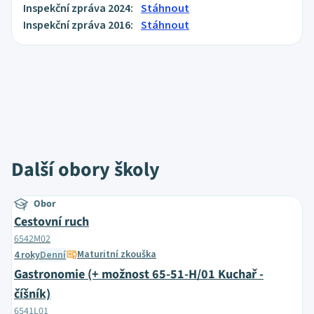
Inspekční zpráva 2024:
Stáhnout
Inspekční zpráva 2016:
Stáhnout
Další obory školy
Obor
Cestovní ruch
6542M02
Maturitní zkouška
4 roky
Denní
Gastronomie (+ možnost 65-51-H/01 Kuchař -
číšník)
6541L01