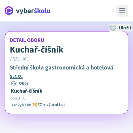
Open 
Uložit
DETAIL OBORU
Kuchař-číšník
6551H01
Střední škola gastronomická a hotelová
s.r.o.
Obor
Kuchař-číšník
6551H01
ZZ + výuční list
3 roky
Denní