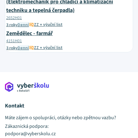
(Elektromechanik pro chladicí a klimatizační
techniku a tepelná čerpadla)
2652H01
ZZ + výuční list
3 roky
Denní
Zemědělec - farmář
4151H01
ZZ + výuční list
3 roky
Denní
Kontakt
Máte zájem o spolupráci, otázky nebo zpětnou vazbu?
Zákaznická podpora:
podpora@vyberskolu.cz