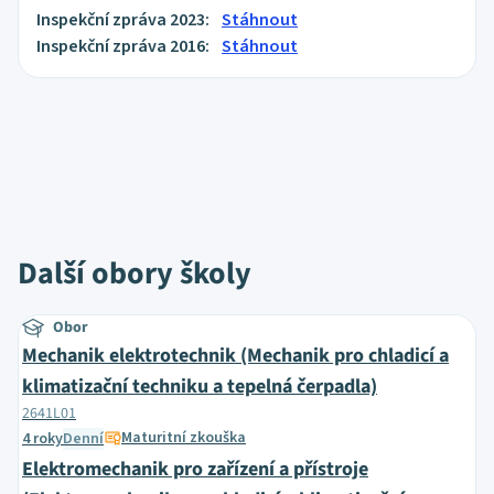
Inspekční zpráva 2023:
Stáhnout
Inspekční zpráva 2016:
Stáhnout
Další obory školy
Obor
Mechanik elektrotechnik (Mechanik pro chladicí a
klimatizační techniku a tepelná čerpadla)
2641L01
Maturitní zkouška
4 roky
Denní
Elektromechanik pro zařízení a přístroje