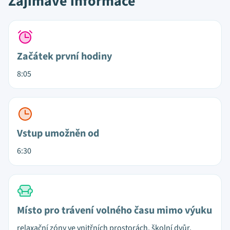
Zajímavé informace
Začátek první hodiny
8:05
Vstup umožněn od
6:30
Místo pro trávení volného času mimo výuku
relaxační zóny ve vnitřních prostorách, školní dvůr,