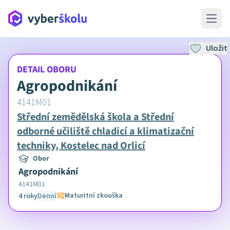
Open 
Uložit
DETAIL OBORU
Agropodnikání
4141M01
Střední zemědělská škola a Střední
odborné učiliště chladicí a klimatizační
techniky, Kostelec nad Orlicí
Obor
Agropodnikání
4141M01
Maturitní zkouška
4 roky
Denní