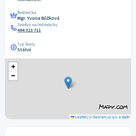
Ředitel/ka
Mgr. Yvona Bůžková
Telefon na ředitele/ku
494 323 711
Typ školy
Státní
+
−
Leaflet
|
© Seznam.cz a.s. a další