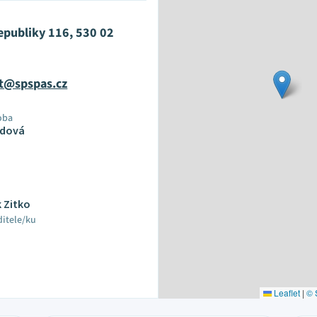
epubliky 116, 530 02
at@spspas.cz
oba
ndová
 Zitko
ditele/ku
Leaflet
|
© 