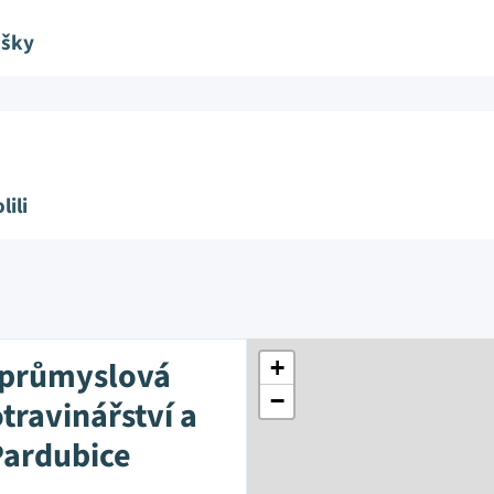
ušky
lili
 průmyslová
+
−
travinářství a
Pardubice