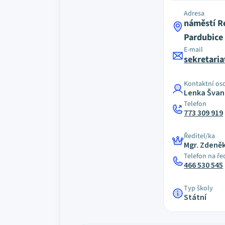
Adresa
náměstí R
Pardubice
E-mail
sekretari
Kontaktní os
Lenka Šva
Telefon
773 309 919
Ředitel/ka
Mgr. Zdeněk
Telefon na ře
466 530 545
Typ školy
Státní