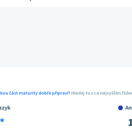
ickou část maturity dobře připraví?
Hledej tu s co nejvyšším čísl
azyk
An
*