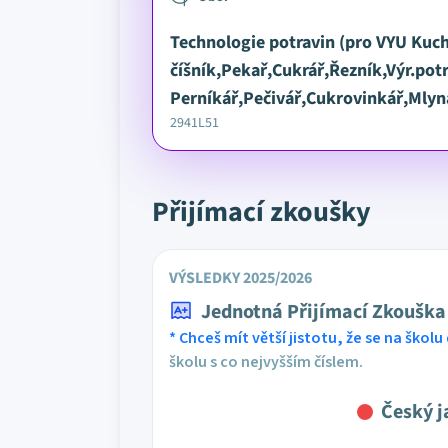
Technologie potravin (pro VYU Kuch
číšník,Pekař,Cukrář,Řezník,Výr.potr
Perníkář,Pečivář,Cukrovinkář,Mlyn
2941L51
Přijímací zkoušky
VÝSLEDKY 2025/2026
Jednotná Přijímací Zkouška
* Chceš mít větší jistotu, že se na školu 
školu s co nejvyšším číslem.
Český j