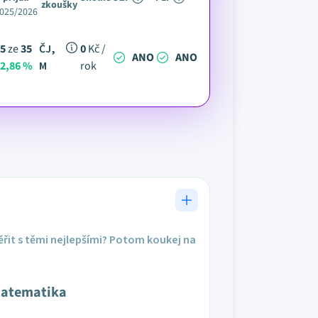
zkoušky
025/2026
5
ze
35
ČJ,
0
Kč /
ANO
ANO
2,86 %
M
rok
řit s těmi nejlepšími? Potom koukej na
atematika