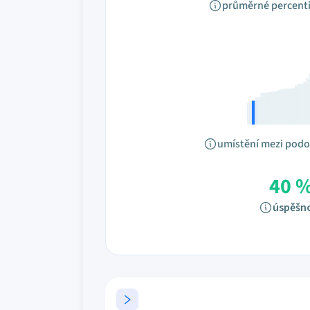
průměrné percenti
umístění mezi pod
40 
úspěšn