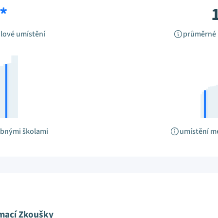
*
lové umístění
průměrné 
obnými školami
umístění m
ímací Zkoušky