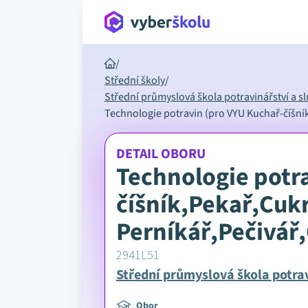
/
Střední školy
/
Střední průmyslová škola potravinářství a s
Technologie potravin (pro VYU Kuchař-číšní
DETAIL OBORU
Technologie potr
číšník,Pekař,Cukr
Perníkář,Pečivář
2941L51
Střední průmyslová škola potrav
Obor