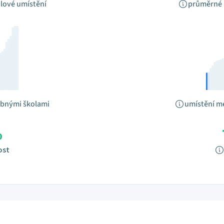
lové umístění
průměrné 
obnými školami
umístění m
%
ost