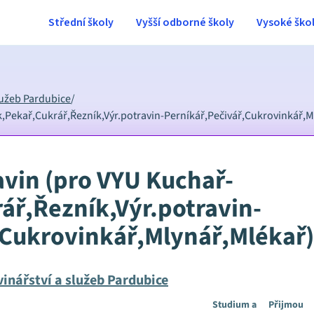
Střední školy
Vyšší odborné školy
Vysoké ško
lužeb Pardubice
/
k,Pekař,Cukrář,Řezník,Výr.potravin-Perníkář,Pečivář,Cukrovinkář,M
avin (pro VYU Kuchař-
ář,Řezník,Výr.potravin-
,Cukrovinkář,Mlynář,Mlékař)
inářství a služeb Pardubice
Studium a
Přijmou