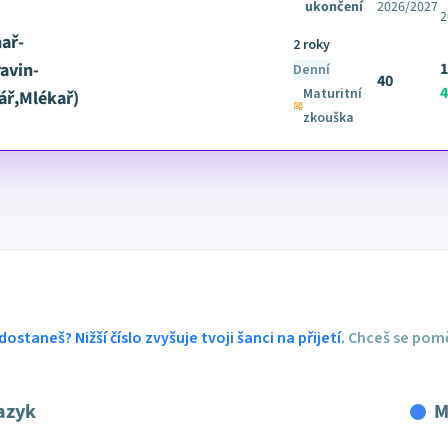
ukončení
2026/2027
2
ař-
2 roky
avin-
1
Denní
40
4
Maturitní
ář,Mlékař)
zkouška
dostaneš? Nižší číslo zvyšuje tvoji šanci na přijetí.
Chceš se pomě
azyk
M