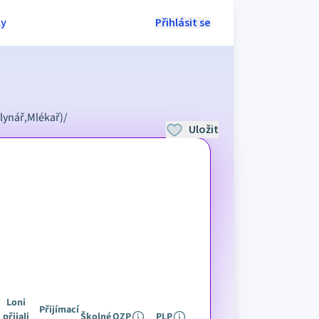
ly
Přihlásit se
lynář,Mlékař)
/
Uložit
Loni
Přijímací
přijali
Školné
OZP
PLP