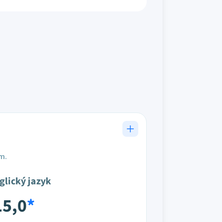
em.
glický jazyk
15,0
*