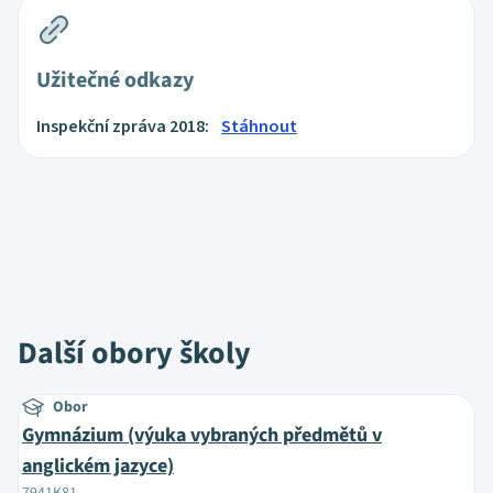
Užitečné odkazy
Inspekční zpráva 2018:
Stáhnout
Další obory školy
Obor
Gymnázium (výuka vybraných předmětů v
anglickém jazyce)