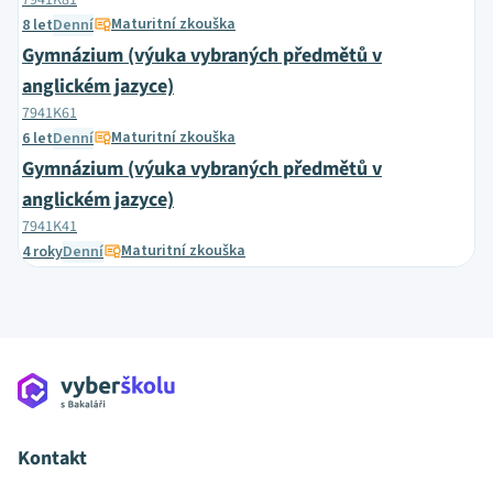
7941K81
Maturitní zkouška
8 let
Denní
Gymnázium (výuka vybraných předmětů v
anglickém jazyce)
7941K61
Maturitní zkouška
6 let
Denní
Gymnázium (výuka vybraných předmětů v
anglickém jazyce)
7941K41
Maturitní zkouška
4 roky
Denní
Kontakt