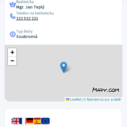
Ředitel/ka
Mgr. Jan Teplý
Telefon na ředitele/ku
222 522 221
Typ školy
Soukromá
+
−
Leaflet
|
© Seznam.cz a.s. a další