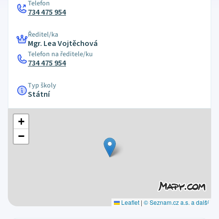
Telefon
734 475 954
Ředitel/ka
Mgr. Lea Vojtěchová
Telefon na ředitele/ku
734 475 954
Typ školy
Státní
+
−
Leaflet
|
© Seznam.cz a.s. a další