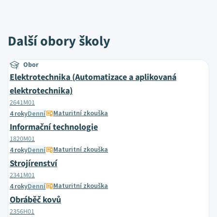
Další obory školy
Obor
Elektrotechnika (Automatizace a aplikovaná
elektrotechnika)
2641M01
Maturitní zkouška
4 roky
Denní
Informační technologie
1820M01
Maturitní zkouška
4 roky
Denní
Strojírenství
2341M01
Maturitní zkouška
4 roky
Denní
Obráběč kovů
2356H01