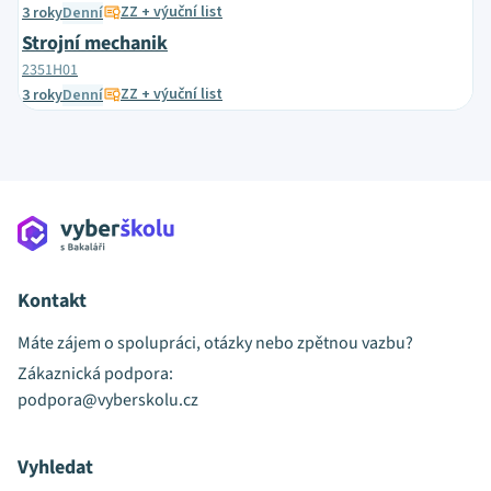
ZZ + výuční list
3 roky
Denní
Strojní mechanik
2351H01
ZZ + výuční list
3 roky
Denní
Kontakt
Máte zájem o spolupráci, otázky nebo zpětnou vazbu?
Zákaznická podpora:
podpora@vyberskolu.cz
Vyhledat