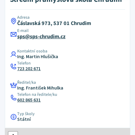
Adresa
Čáslavská 973, 537 01 Chrudim
E-mail
sps@sps-chrudim.cz
Kontaktní osoba
Ing. Martin Hlušička
Telefon
723 202 671
Ředitel/ka
Ing. František Mihulka
Telefon na ředitele/ku
602 865 631
Typ školy
Státní