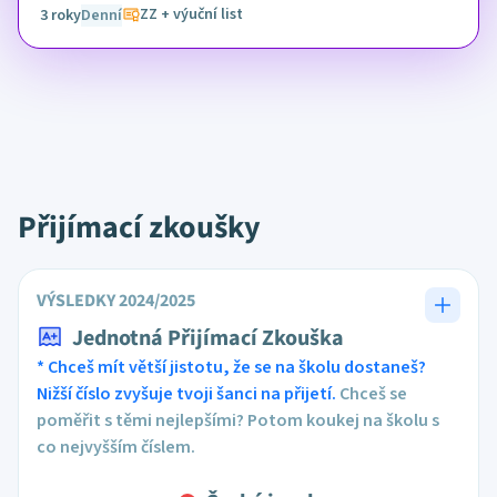
ZZ + výuční list
3 roky
Denní
Přijímací zkoušky
VÝSLEDKY 2024/2025
Jednotná Přijímací Zkouška
* Chceš mít větší jistotu, že se na školu dostaneš?
Nižší číslo zvyšuje tvoji šanci na přijetí.
Chceš se
poměřit s těmi nejlepšími? Potom koukej na školu s
co nejvyšším číslem.