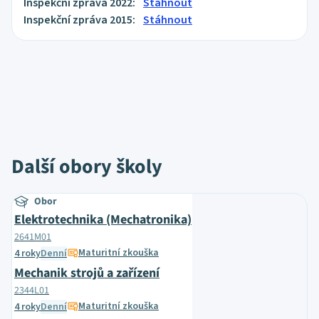
Inspekční zpráva 2022:
Stáhnout
Inspekční zpráva 2015:
Stáhnout
Další obory školy
Obor
Elektrotechnika (Mechatronika)
2641M01
Maturitní zkouška
4 roky
Denní
Mechanik strojů a zařízení
2344L01
Maturitní zkouška
4 roky
Denní