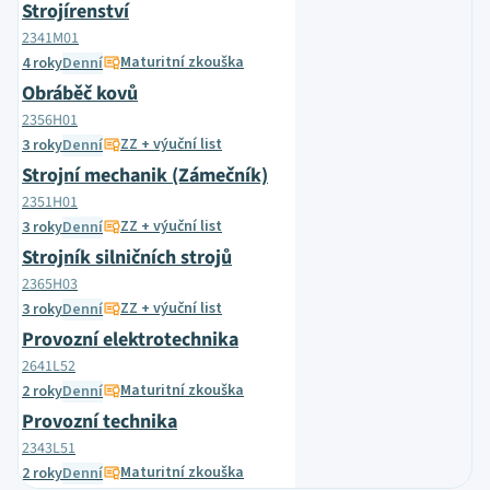
Strojírenství
2341M01
Maturitní zkouška
4 roky
Denní
Obráběč kovů
2356H01
ZZ + výuční list
3 roky
Denní
Strojní mechanik (Zámečník)
2351H01
ZZ + výuční list
3 roky
Denní
Strojník silničních strojů
2365H03
ZZ + výuční list
3 roky
Denní
Provozní elektrotechnika
2641L52
Maturitní zkouška
2 roky
Denní
Provozní technika
2343L51
Maturitní zkouška
2 roky
Denní