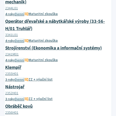
mechanik)
2344L01
Maturitní zkouška
4 roky
Denní
Operátor dřevařské a nábytkářské výroby (33-56-
H/01 Truhlář)
3341L01
Maturitní zkouška
4 roky
Denní
Strojírenství (Ekonomika a informační systémy)
2341M01
Maturitní zkouška
4 roky
Denní
Klempíř
2355H01
ZZ + výuční list
3 roky
Denní
Nástrojař
2352H01
ZZ + výuční list
3 roky
Denní
Obráběč kovů
2356H01