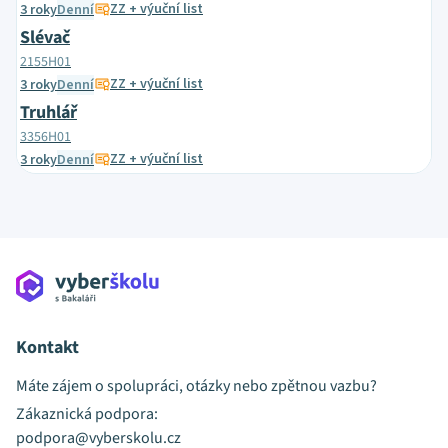
ZZ + výuční list
3 roky
Denní
Slévač
2155H01
ZZ + výuční list
3 roky
Denní
Truhlář
3356H01
ZZ + výuční list
3 roky
Denní
Kontakt
Máte zájem o spolupráci, otázky nebo zpětnou vazbu?
Zákaznická podpora:
podpora@vyberskolu.cz