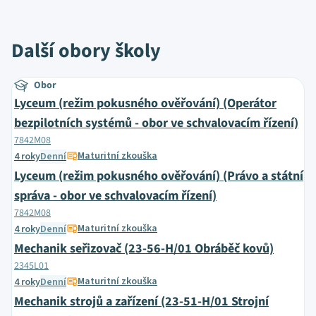
Další obory školy
Obor
Lyceum (režim pokusného ověřování) (Operátor
bezpilotních systémů - obor ve schvalovacím řízení)
7842M08
Maturitní zkouška
4 roky
Denní
Lyceum (režim pokusného ověřování) (Právo a státní
správa - obor ve schvalovacím řízení)
7842M08
Maturitní zkouška
4 roky
Denní
Mechanik seřizovač (23-56-H/01 Obráběč kovů)
2345L01
Maturitní zkouška
4 roky
Denní
Mechanik strojů a zařízení (23-51-H/01 Strojní