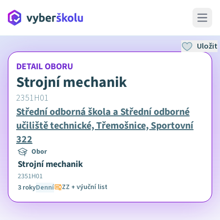
Open 
Uložit
DETAIL OBORU
Strojní mechanik
2351H01
Střední odborná škola a Střední odborné
učiliště technické, Třemošnice, Sportovní
322
Obor
Strojní mechanik
2351H01
ZZ + výuční list
3 roky
Denní