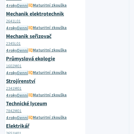
Maturitní zkouška
4 roky
Denní
Mechanik elektrotechnik
2641L01
Maturitní zkouška
4 roky
Denní
Mechanik seřizovač
2345L01
Maturitní zkouška
4 roky
Denní
Průmyslová ekologie
1602M01
Maturitní zkouška
4 roky
Denní
Strojírenství
2341M01
Maturitní zkouška
4 roky
Denní
Technické lyceum
7842M01
Maturitní zkouška
4 roky
Denní
Elektrikář
2651H01