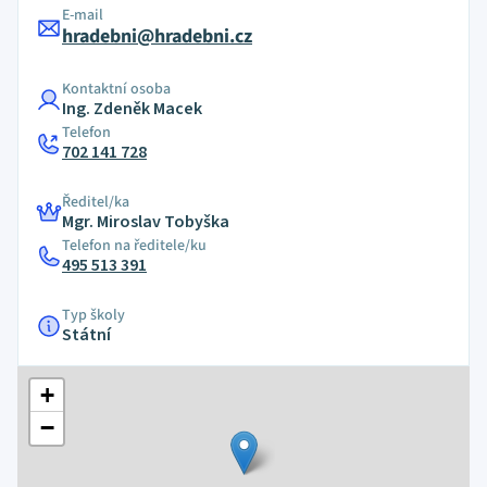
E-mail
hradebni@hradebni.cz
Kontaktní osoba
Ing. Zdeněk Macek
Telefon
702 141 728
Ředitel/ka
Mgr. Miroslav Tobyška
Telefon na ředitele/ku
495 513 391
Typ školy
Státní
+
−