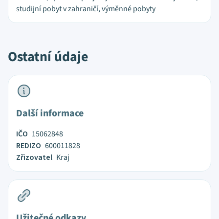
studijní pobyt v zahraničí, výměnné pobyty
Ostatní údaje
Další informace
IČO
15062848
REDIZO
600011828
Zřizovatel
Kraj
Užitečné odkazy