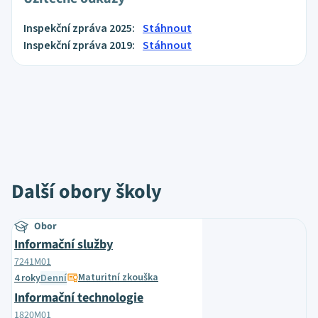
Inspekční zpráva 2025:
Stáhnout
Inspekční zpráva 2019:
Stáhnout
Další obory školy
Obor
Informační služby
7241M01
Maturitní zkouška
4 roky
Denní
Informační technologie
1820M01