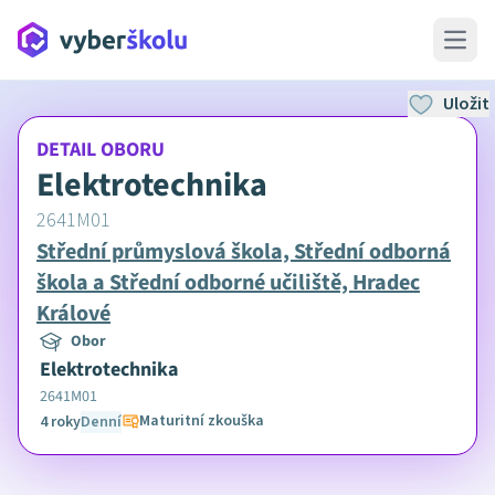
Open 
Uložit
DETAIL OBORU
Elektrotechnika
2641M01
Střední průmyslová škola, Střední odborná
škola a Střední odborné učiliště, Hradec
Králové
Obor
Elektrotechnika
2641M01
Maturitní zkouška
4 roky
Denní