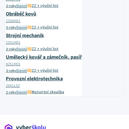
ZZ + výuční list
3 roky
Denní
Obráběč kovů
2356H01
ZZ + výuční list
3 roky
Denní
Strojní mechanik
2351H01
ZZ + výuční list
3 roky
Denní
Umělecký kovář a zámečník, pasíř
8251H01
ZZ + výuční list
3 roky
Denní
Provozní elektrotechnika
2641L52
Maturitní zkouška
2 roky
Denní