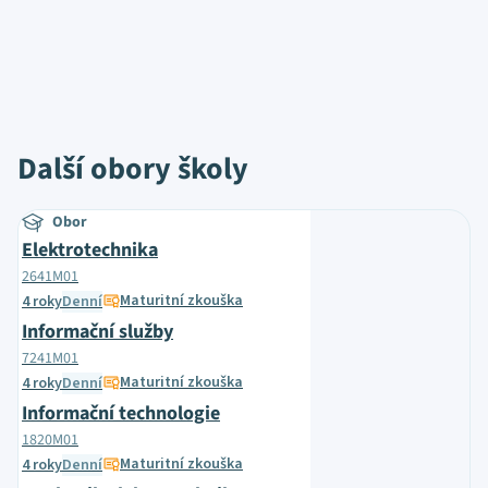
Další obory školy
Obor
Elektrotechnika
2641M01
Maturitní zkouška
4 roky
Denní
Informační služby
7241M01
Maturitní zkouška
4 roky
Denní
Informační technologie
1820M01
Maturitní zkouška
4 roky
Denní