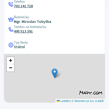
Telefon
702 141 728
Ředitel/ka
Mgr. Miroslav Tobyška
Telefon na ředitele/ku
495 513 391
Typ školy
Státní
+
−
Leaflet
|
© Seznam.cz a.s. a další