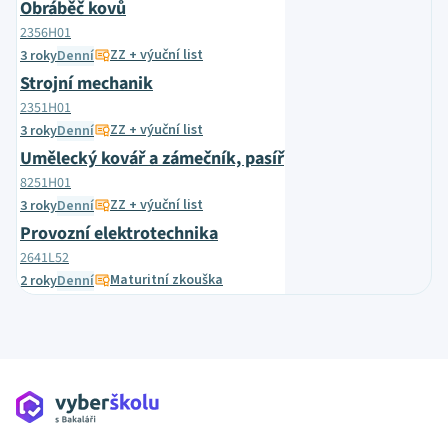
Obráběč kovů
2356H01
ZZ + výuční list
3 roky
Denní
Strojní mechanik
2351H01
ZZ + výuční list
3 roky
Denní
Umělecký kovář a zámečník, pasíř
8251H01
ZZ + výuční list
3 roky
Denní
Provozní elektrotechnika
2641L52
Maturitní zkouška
2 roky
Denní