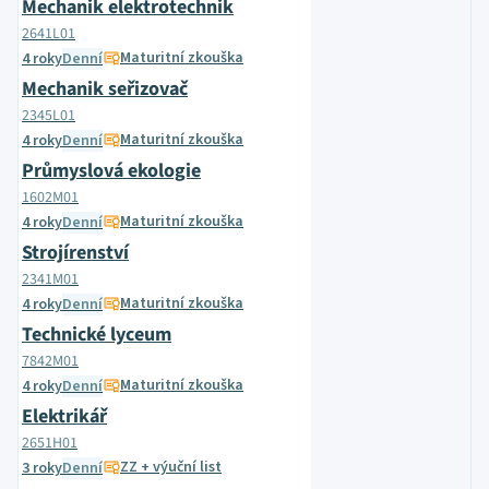
Mechanik elektrotechnik
2641L01
Maturitní zkouška
4 roky
Denní
Mechanik seřizovač
2345L01
Maturitní zkouška
4 roky
Denní
Průmyslová ekologie
1602M01
Maturitní zkouška
4 roky
Denní
Strojírenství
2341M01
Maturitní zkouška
4 roky
Denní
Technické lyceum
7842M01
Maturitní zkouška
4 roky
Denní
Elektrikář
2651H01
ZZ + výuční list
3 roky
Denní