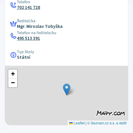
Telefon
702 141 728
Ředitel/ka
Mgr. Miroslav Tobyška
Telefon na ředitele/ku
495 513 391
Typ školy
Státní
+
−
Leaflet
|
© Seznam.cz a.s. a další