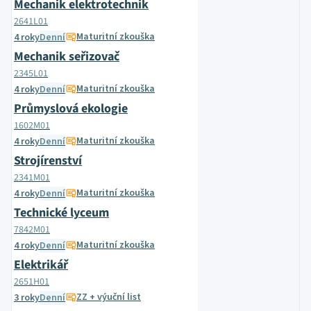
Mechanik elektrotechnik
2641L01
Maturitní zkouška
4 roky
Denní
Mechanik seřizovač
2345L01
Maturitní zkouška
4 roky
Denní
Průmyslová ekologie
1602M01
Maturitní zkouška
4 roky
Denní
Strojírenství
2341M01
Maturitní zkouška
4 roky
Denní
Technické lyceum
7842M01
Maturitní zkouška
4 roky
Denní
Elektrikář
2651H01
ZZ + výuční list
3 roky
Denní