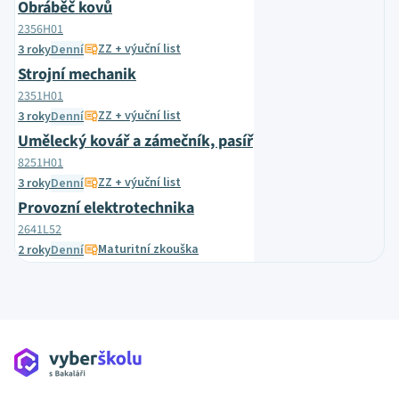
Obráběč kovů
2356H01
ZZ + výuční list
3 roky
Denní
Strojní mechanik
2351H01
ZZ + výuční list
3 roky
Denní
Umělecký kovář a zámečník, pasíř
8251H01
ZZ + výuční list
3 roky
Denní
Provozní elektrotechnika
2641L52
Maturitní zkouška
2 roky
Denní