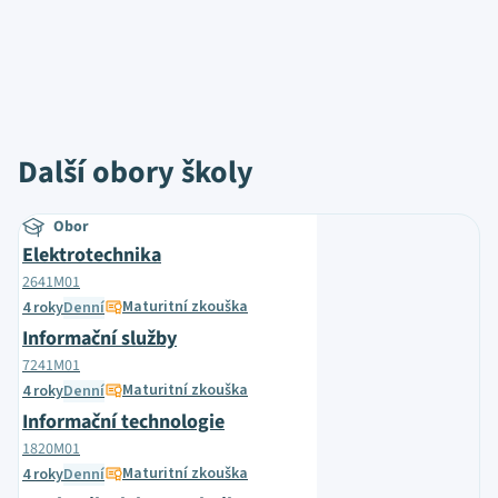
Další obory školy
Obor
Elektrotechnika
2641M01
Maturitní zkouška
4 roky
Denní
Informační služby
7241M01
Maturitní zkouška
4 roky
Denní
Informační technologie
1820M01
Maturitní zkouška
4 roky
Denní