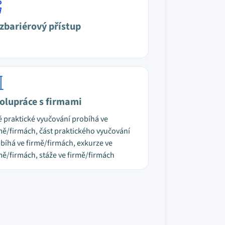
zbariérový přístup
olupráce s firmami
é praktické vyučování probíhá ve
mě/firmách, část praktického vyučování
bíhá ve firmě/firmách, exkurze ve
mě/firmách, stáže ve firmě/firmách