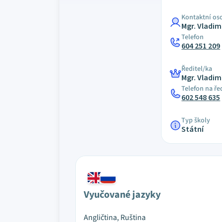
Kontaktní os
Mgr. Vladimí
Telefon
604 251 209
Ředitel/ka
Mgr. Vladimí
Telefon na ře
602 548 635
Typ školy
Státní
Vyučované jazyky
Angličtina, Ruština