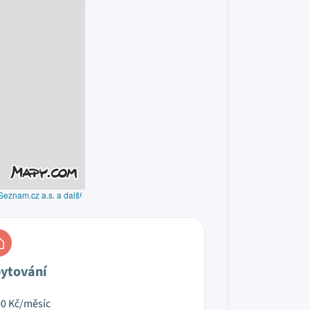
Seznam.cz a.s. a další
ytování
00
Kč/měsíc