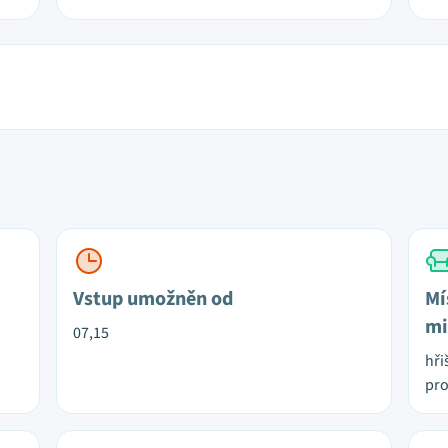
Vstup umožněn od
Mí
mi
07,15
hři
pro