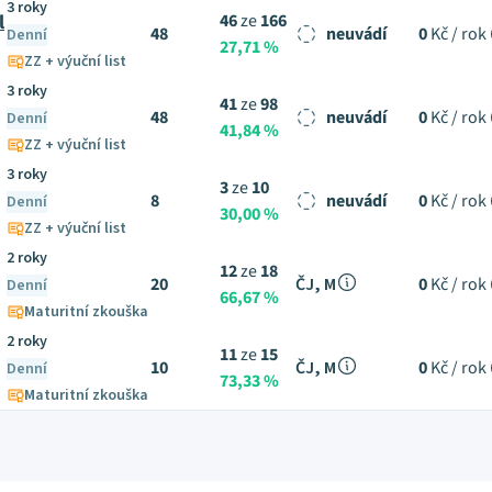
3 roky
l
46
ze
166
48
neuvádí
0
Kč / rok
Denní
27,71 %
ZZ + výuční list
3 roky
41
ze
98
48
neuvádí
0
Kč / rok
Denní
41,84 %
ZZ + výuční list
3 roky
3
ze
10
8
neuvádí
0
Kč / rok
Denní
30,00 %
ZZ + výuční list
2 roky
12
ze
18
20
ČJ, M
0
Kč / rok
Denní
66,67 %
Maturitní zkouška
2 roky
11
ze
15
10
ČJ, M
0
Kč / rok
Denní
73,33 %
Maturitní zkouška