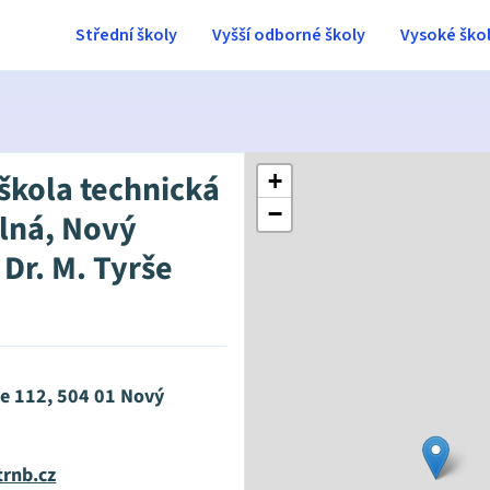
Střední školy
Vyšší odborné školy
Vysoké ško
 škola technická
+
−
lná, Nový
Dr. M. Tyrše
še 112, 504 01 Nový
trnb.cz