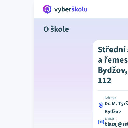
O škole
Střední
a řemes
Bydžov, 
112
Adresa
Dr. M. Tyr
Bydžov
E-mail
blazej@ss