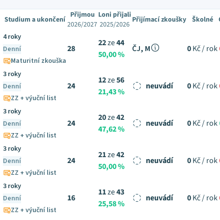
Přijmou
Loni přijali
Studium a ukončení
Přijímací zkoušky
Školné
2026/2027
2025/2026
4 roky
22
ze
44
28
ČJ, M
0
Kč / rok
Denní
50,00 %
Maturitní zkouška
3 roky
12
ze
56
24
neuvádí
0
Kč / rok
Denní
21,43 %
ZZ + výuční list
3 roky
20
ze
42
24
neuvádí
0
Kč / rok
Denní
47,62 %
ZZ + výuční list
3 roky
21
ze
42
24
neuvádí
0
Kč / rok
Denní
50,00 %
ZZ + výuční list
3 roky
11
ze
43
16
neuvádí
0
Kč / rok
Denní
25,58 %
ZZ + výuční list