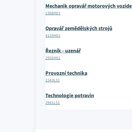
Mechanik opravář motorových vozide
2368H01
Opravář zemědělských strojů
4155H01
Řezník - uzenář
2956H01
Provozní technika
2343L51
Technologie potravin
2941L51