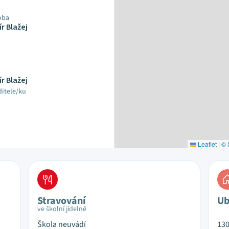
oba
r Blažej
r Blažej
ditele/ku
Leaflet
|
© 
Stravování
Ub
ve školní jídelně
Škola neuvádí
13